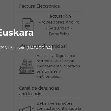
Factura Electrónica
Facturación
Proveedores: Ahorro
- Seguridad -
Euskara
Beneficios
Plan General Municipal
 31696 Lintzoain (NAFARROA)
Análisis y diagnóstico
territorial, evaluación
planeamiento, objetivos
territoriales y
ambientales…
Canal de denuncias
antifraude
Deben versar sobre
conductas contrarias a la