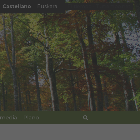
Castellano
Euskara
El tiempo - Tutiempo.net
imedia
Plano
Buscar