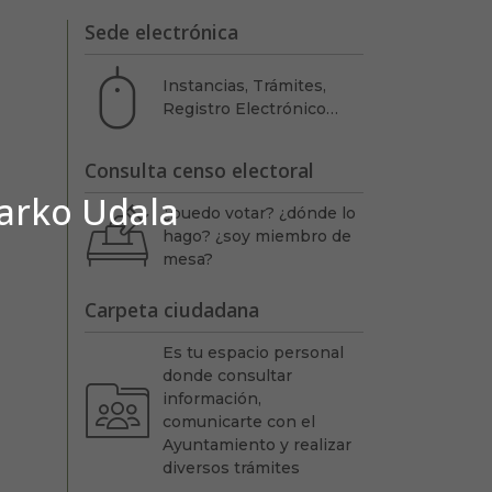
Sede electrónica
Instancias, Trámites,
Registro Electrónico…
Consulta censo electoral
barko Udala
¿puedo votar? ¿dónde lo
hago? ¿soy miembro de
mesa?
Carpeta ciudadana
Es tu espacio personal
donde consultar
información,
comunicarte con el
Ayuntamiento y realizar
diversos trámites