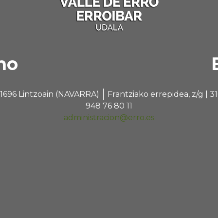
no
 31696 Lintzoain (NAVARRA)
Frantziako errepidea, z/g |
948 76 80 11
administracion@erro.es