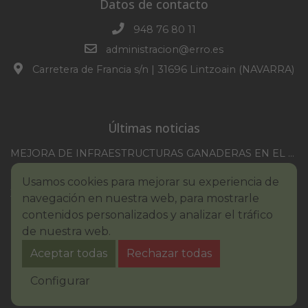
Datos de contacto
948 76 80 11
administracion@erro.es
Carretera de Francia s/n | 31696 Lintzoain (NAVARRA)
Últimas noticias
MEJORA DE INFRAESTRUCTURAS GANADERAS EN EL TM DE ERRO CAMPAÑA 2025-2026
CONVOCATORIA SESION EXTRAORDINARIA 30/07/2026
Usamos cookies para mejorar su experiencia de
XXI TORNEO REMONTE PROFESIONAL COMUNIDAD FORAL NAVARRA
navegación en nuestra web, para mostrarle
BASES III. CONCURSO PINTURA – ERROIBARKO EGUNA
contenidos personalizados y analizar el tráfico
de nuestra web.
BANDO – CONSUMO RESPONSABLE DEL AGUA
Aceptar todas
Rechazar todas
IMCV 2026
Aviso legal
Política de Cookies
Accesibilidad
Configurar
Aviso de privacidad