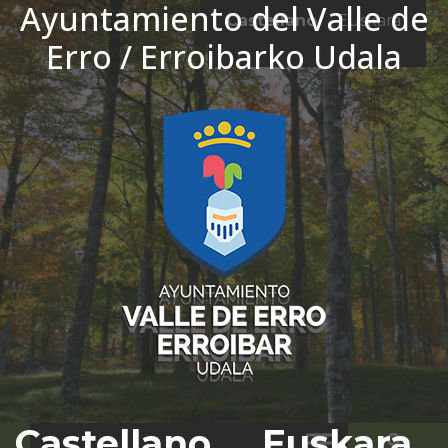
Ayuntamiento del Valle de
Ir al contenido
Castellano
Euskara
Erro / Erroibarko Udala
El tiempo - Tutiempo.net
Castellano
Euskara
Bus