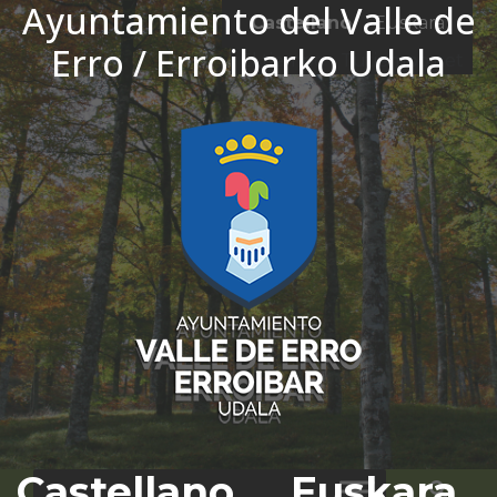
Ayuntamiento del Valle de
Ir al contenido
Castellano
Euskara
Erro / Erroibarko Udala
El tiempo - Tutiempo.net
Castellano
Euskara
Bus