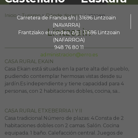
Buscar:
Inicio
>
Turismo
>
Dónde dormir
>
Lintzoain
Carretera de Francia s/n | 31696 Lintzoain
(NAVARRA)
Lintzoain
Frantziako errepidea, z/g | 31696 Lintzoain
(NAFARROA)
948 76 80 11
administracion@erro.es
CASA RURAL EKAIN
Casa Ekain está situada en la parte alta del pueblo,
pudiendo contemplar hermosas vistas desde su
jardín.Es independiente y tiene capacidad para 4
personas, con 2 habitaciones dobles, cocina, sa...
CASA RURAL ETXEBERRIA I Y II
Casa tradicional.Número de plazas: 4.Consta de 2
habitaciones dobles con 2 camas. Salón. Cocina
equipada. 1 baño. Calefacción central. Juegos de