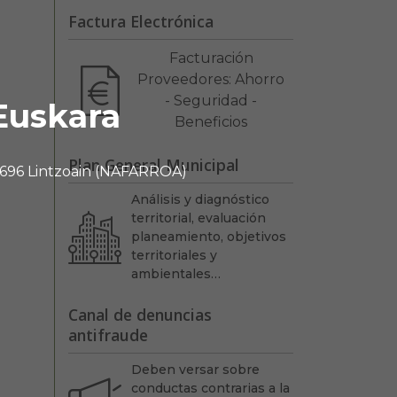
Factura Electrónica
Facturación
Proveedores: Ahorro
- Seguridad -
Euskara
Beneficios
Plan General Municipal
 31696 Lintzoain (NAFARROA)
Análisis y diagnóstico
territorial, evaluación
planeamiento, objetivos
territoriales y
ambientales…
Canal de denuncias
antifraude
Deben versar sobre
conductas contrarias a la