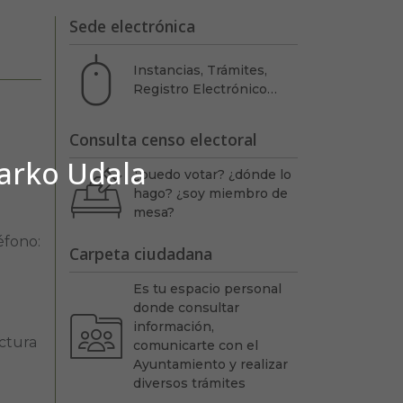
Sede electrónica
Instancias, Trámites,
Registro Electrónico…
Consulta censo electoral
barko Udala
¿puedo votar? ¿dónde lo
hago? ¿soy miembro de
mesa?
éfono:
Carpeta ciudadana
Es tu espacio personal
donde consultar
información,
ectura
comunicarte con el
Ayuntamiento y realizar
diversos trámites