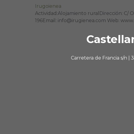
Irugoienea
Actividad:Alojamiento ruralDirección: C/ O
196Email: info@irugienea.com Web: www.i
Castella
Carretera de Francia s/n |