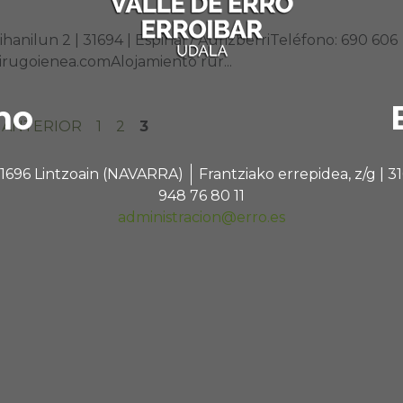
ihanilun 2 | 31694 | Espinal / AurizberriTeléfono: 690 606
rugoienea.comAlojamiento rur...
no
« ANTERIOR
1
2
3
 31696 Lintzoain (NAVARRA)
Frantziako errepidea, z/g |
948 76 80 11
administracion@erro.es