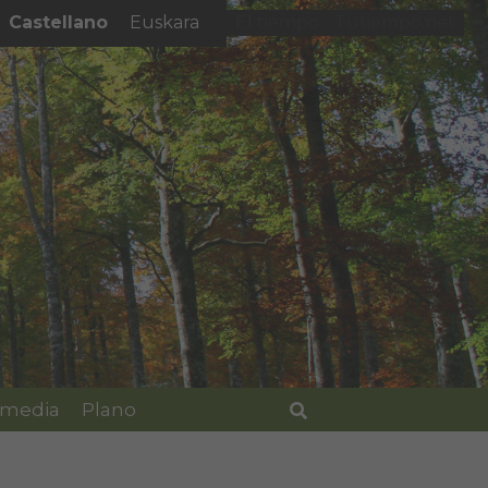
Castellano
Euskara
El tiempo - Tutiempo.net
imedia
Plano
Buscar