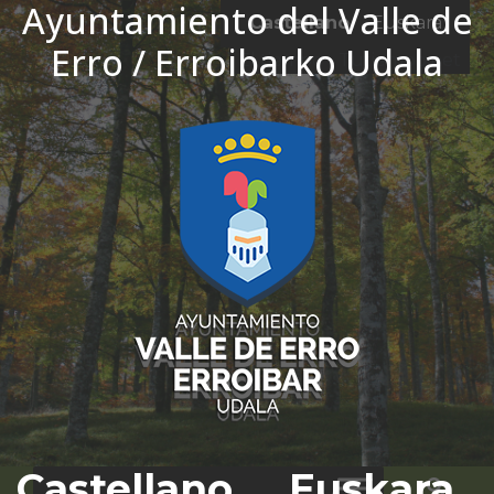
Ayuntamiento del Valle de
Ir al contenido
Castellano
Euskara
Erro / Erroibarko Udala
El tiempo - Tutiempo.net
Castellano
Euskara
Bus