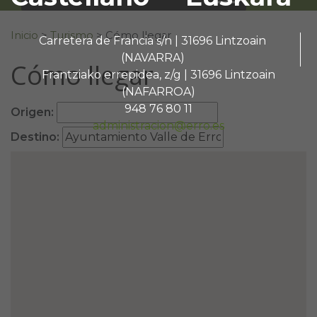
Buscar:
Inicio
>
Turismo
>
Cómo llegar
Carretera de Francia s/n | 31696 Lintzoain
(NAVARRA)
Cómo llegar
Frantziako errepidea, z/g | 31696 Lintzoain
(NAFARROA)
948 76 80 11
Origen:
administracion@erro.es
Destino: