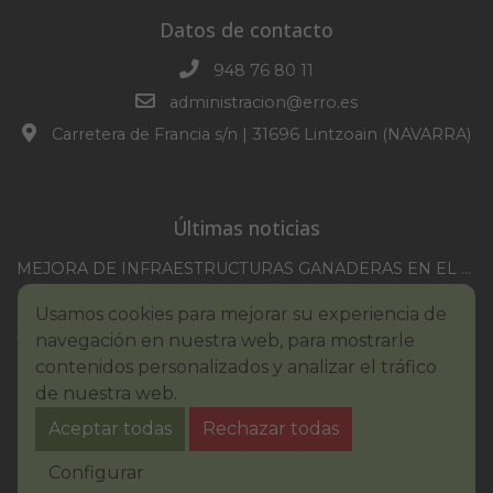
Datos de contacto
948 76 80 11
administracion@erro.es
Carretera de Francia s/n | 31696 Lintzoain (NAVARRA)
Últimas noticias
MEJORA DE INFRAESTRUCTURAS GANADERAS EN EL TM DE ERRO CAMPAÑA 2025-2026
CONVOCATORIA SESION EXTRAORDINARIA 30/07/2026
Usamos cookies para mejorar su experiencia de
XXI TORNEO REMONTE PROFESIONAL COMUNIDAD FORAL NAVARRA
navegación en nuestra web, para mostrarle
BASES III. CONCURSO PINTURA – ERROIBARKO EGUNA
contenidos personalizados y analizar el tráfico
de nuestra web.
BANDO – CONSUMO RESPONSABLE DEL AGUA
Aceptar todas
Rechazar todas
IMCV 2026
Aviso legal
Política de Cookies
Accesibilidad
Configurar
Aviso de privacidad