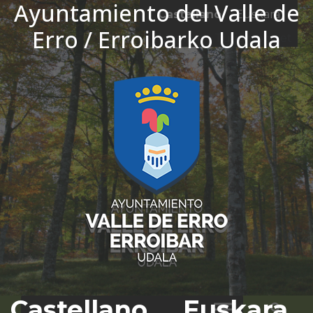
Ayuntamiento del Valle de
Ir al contenido
Castellano
Euskara
Erro / Erroibarko Udala
El tiempo - Tutiempo.net
Castellano
Euskara
Bus