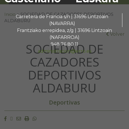
Buscar:
Inicio
>
SOCIEDAD DE CAZADORES DEPORTIVOS
Carretera de Francia s/n | 31696 Lintzoain
ALDABURU
(NAVARRA)
Frantziako errepidea, z/g | 31696 Lintzoain
Volver
(NAFARROA)
SOCIEDAD DE
948 76 80 11
administracion@erro.es
CAZADORES
DEPORTIVOS
ALDABURU
Deportivas
Facebook
Twitter
Email
Imprimir
Whatsapp