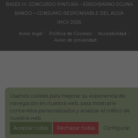
BASES III. CONCURSO PINTURA – ERROIBARKO EGUNA
BANDO – CONSUMO RESPONSABLE DEL AGUA
IMCV 2026
Aviso legal
Política de Cookies
Accesibilidad
Aviso de privacidad
Usamos cookies para mejorar su experiencia de
navegación en nuestra web, para mostrarle
contenidos personalizados y analizar el tráfico de
nuestra web.
Aceptar todas
Rechazar todas
Configurar