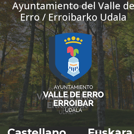
Ayuntamiento del Valle d
Ir al contenido
Castellano
Euskara
Erro / Erroibarko Udala
El tiempo - Tutiempo.net
Castellano
Euskara
Bus