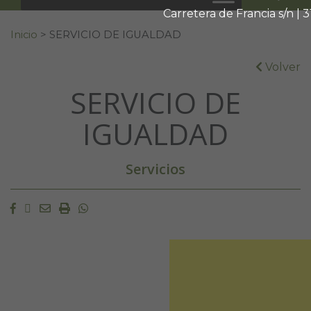
Carretera de Francia s/n |
Buscar:
Inicio
>
SERVICIO DE IGUALDAD
Volver
SERVICIO DE
IGUALDAD
Servicios
Facebook
Twitter
Email
Imprimir
Whatsapp
Reproductor
de
vídeo