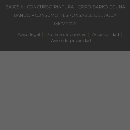
BASES III. CONCURSO PINTURA – ERROIBARKO EGUNA
BANDO – CONSUMO RESPONSABLE DEL AGUA
IMCV 2026
Aviso legal
Política de Cookies
Accesibilidad
Aviso de privacidad