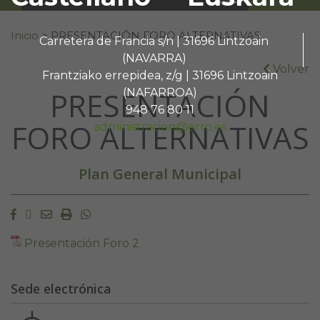
Buscar:
Inicio
>
PRESENTACIÓN FORO ALTERNATIVAS
Carretera de Francia s/n | 31696 Lintzoain
(NAVARRA)
Volver
Frantziako errepidea, z/g | 31696 Lintzoain
PRESENTACIÓN
(NAFARROA)
948 76 80 11
FORO ALTERNATIVAS
administracion@erro.es
Plan General Municipal
Facebook
Twitter
Email
Imprimir
Whatsapp
Presentación Foro 2
Sede electrónica