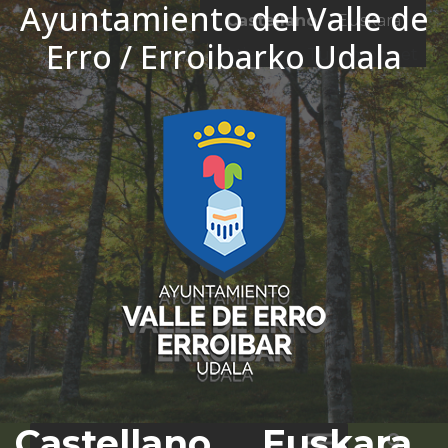
Ayuntamiento del Valle de
Ir al contenido
Castellano
Euskara
Erro / Erroibarko Udala
El tiempo - Tutiempo.net
Castellano
Euskara
Bus