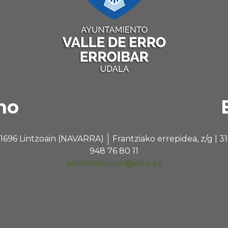
no
 31696 Lintzoain (NAVARRA)
Frantziako errepidea, z/g |
948 76 80 11
administracion@erro.es