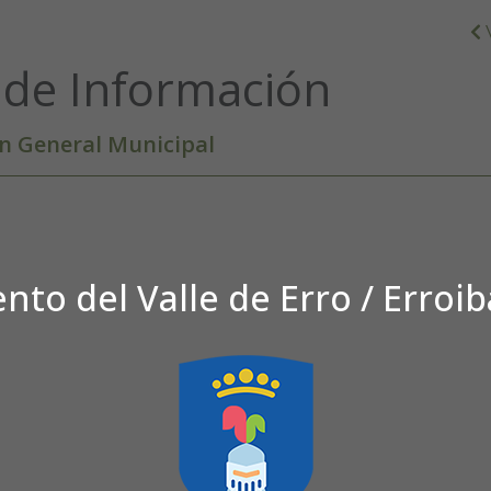
 de Información
n General Municipal
to del Valle de Erro / Erroi