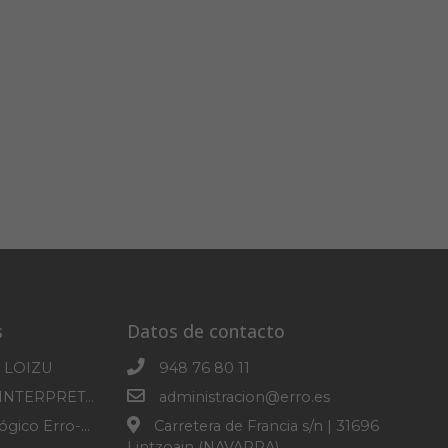
s
Datos de contacto
 LOIZU
948 76 80 11
CENTRO DE INTERPRETACION DE SOROGAIN
administracion@erro.es
Parque Micológico Erro-Roncesvalles
Carretera de Francia s/n | 31696
Lintzoain (NAVARRA)