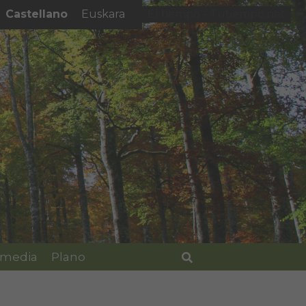
Castellano
Euskara
El tiempo - Tutiempo.net
imedia
Plano
Buscar