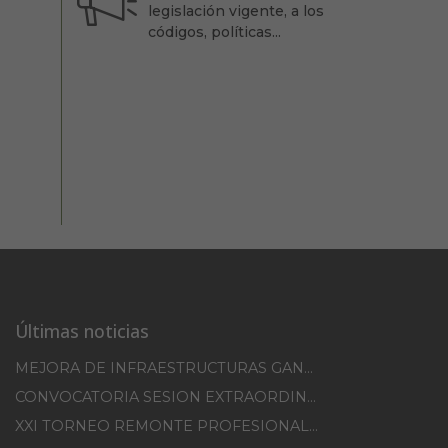
legislación vigente, a los
códigos, políticas...
Últimas noticias
MEJORA DE INFRAESTRUCTURAS GANADERAS EN EL TM DE ERRO CAMPAÑA 2025-2026
CONVOCATORIA SESION EXTRAORDINARIA 30/07/2026
XXI TORNEO REMONTE PROFESIONAL COMUNIDAD FORAL NAVARRA