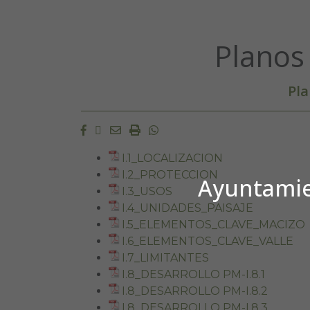
Planos
Pla
Facebook
Twitter
Email
Imprimir
Whatsapp
I.1_LOCALIZACION
I.2_PROTECCION
Ayuntamien
I.3_USOS
I.4_UNIDADES_PAISAJE
I.5_ELEMENTOS_CLAVE_MACIZO
I.6_ELEMENTOS_CLAVE_VALLE
I.7_LIMITANTES
I.8_DESARROLLO PM-I.8.1
I.8_DESARROLLO PM-I.8.2
I.8_DESARROLLO PM-I.8.3