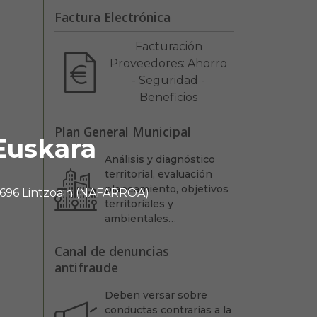
Factura Electrónica
Facturación
Proveedores: Ahorro
- Seguridad -
Beneficios
Plan General Municipal
Euskara
Análisis y diagnóstico
territorial, evaluación
planeamiento, objetivos
 31696 Lintzoain (NAFARROA)
territoriales y
ambientales…
Canal de denuncias
antifraude
Deben versar sobre
conductas contrarias a la