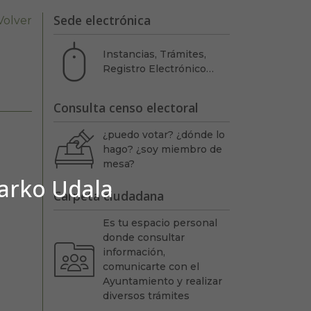
Sede electrónica
Volver
Instancias, Trámites,
Registro Electrónico…
Consulta censo electoral
¿puedo votar? ¿dónde lo
hago? ¿soy miembro de
mesa?
barko Udala
Carpeta ciudadana
Es tu espacio personal
donde consultar
información,
comunicarte con el
Ayuntamiento y realizar
diversos trámites