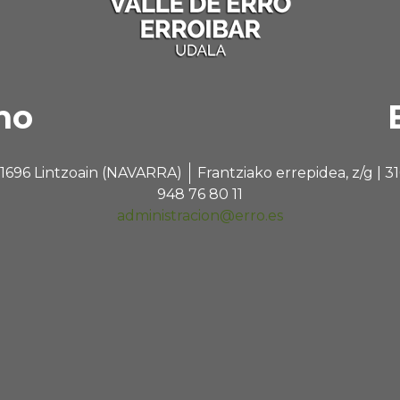
no
 31696 Lintzoain (NAVARRA)
Frantziako errepidea, z/g |
948 76 80 11
administracion@erro.es