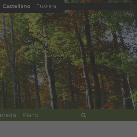
Castellano
Euskara
El tiempo - Tutiempo.net
imedia
Plano
Buscar