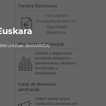
Factura Electrónica
Facturación
Proveedores: Ahorro
- Seguridad -
Euskara
Beneficios
Plan General Municipal
 31696 Lintzoain (NAFARROA)
Análisis y diagnóstico
territorial, evaluación
planeamiento, objetivos
territoriales y
ambientales…
Canal de denuncias
antifraude
Deben versar sobre
conductas contrarias a la