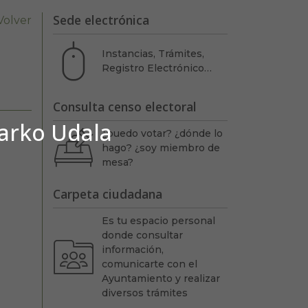
Sede electrónica
Volver
Instancias, Trámites,
Registro Electrónico…
Consulta censo electoral
barko Udala
¿puedo votar? ¿dónde lo
hago? ¿soy miembro de
mesa?
Carpeta ciudadana
Es tu espacio personal
donde consultar
información,
comunicarte con el
Ayuntamiento y realizar
diversos trámites