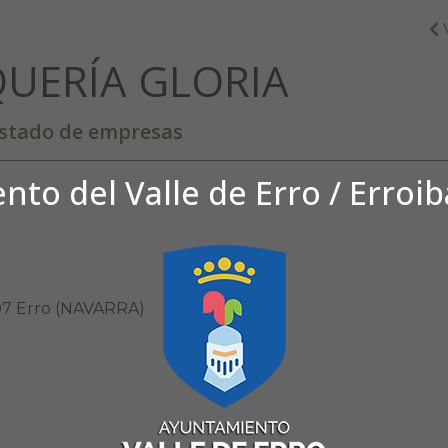
UERÍA GLORIA
istado de empresas
to del Valle de Erro / Erroi
697 Erro (NAVARRA)