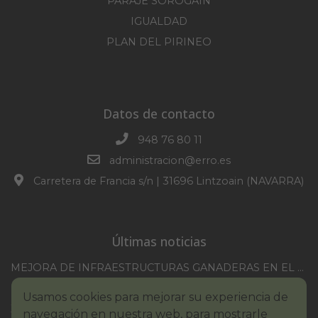
PARAJE SOROGAIN
IGUALDAD
PLAN DEL PIRINEO
Datos de contacto
948 76 80 11
administracion@erro.es
Carretera de Francia s/n | 31696 Lintzoain (NAVARRA)
Últimas noticias
MEJORA DE INFRAESTRUCTURAS GANADERAS EN EL TM DE ERRO CAMPAÑA 2025-2026
CONVOCATORIA SESION EXTRAORDINARIA 30/07/2026
Usamos cookies para mejorar su experiencia de
XXI TORNEO REMONTE PROFESIONAL COMUNIDAD FORAL NAVARRA
navegación en nuestra web, para mostrarle