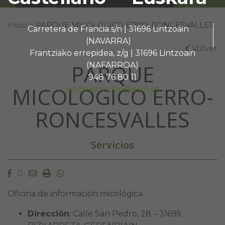
Buscar:
Inicio
>
PARQUE MICOLOGICO ERRO-RONCESVALLES
Carretera de Francia s/n | 31696 Lintzoain
(NAVARRA)
Volver
Frantziako errepidea, z/g | 31696 Lintzoain
PARQUE
(NAFARROA)
948 76 80 11
MICOLOGICO ERRO-
administracion@erro.es
RONCESVALLES
Servicios
Facebook
Twitter
Email
Imprimir
Whatsapp
Oficina de información micológica
Dirección
: Calle San Pedro, 28 – 31695