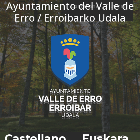
Ayuntamiento del Valle de
Ir al contenido
Castellano
Euskara
Erro / Erroibarko Udala
El tiempo - Tutiempo.net
Castellano
Euskara
Bus