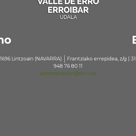
no
 31696 Lintzoain (NAVARRA)
Frantziako errepidea, z/g |
948 76 80 11
administracion@erro.es