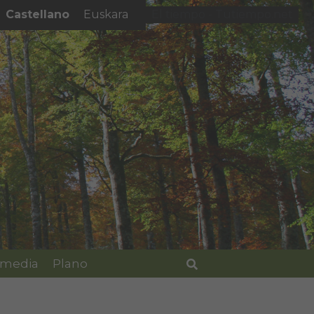
Castellano
Euskara
El tiempo - Tutiempo.net
imedia
Plano
Buscar