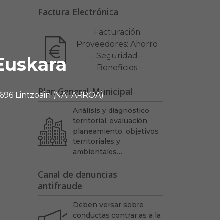
Factura Electrónica
Facturación
Proveedores: Ahorro
- Seguridad -
Euskara
Beneficios
Plan General Municipal
 31696 Lintzoain (NAFARROA)
Análisis y diagnóstico
territorial, evaluación
planeamiento, objetivos
territoriales y
ambientales…
Canal de denuncias
antifraude
Deben versar sobre
conductas contrarias a la