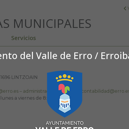
AS MUNICIPALES
Servicios
to del Valle de Erro / Erroi
– 31696 LINTZOAIN
rro.es – administracion@erro.es – contabilidad@erro.e
 lunes a viernes de 8:00 h. a 14:00 h.