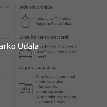
Sede electrónica
Volver
Instancias, Trámites,
Registro Electrónico…
Consulta censo electoral
barko Udala
¿puedo votar? ¿dónde lo
hago? ¿soy miembro de
mesa?
Carpeta ciudadana
s
Es tu espacio personal
donde consultar
información,
comunicarte con el
Ayuntamiento y realizar
diversos trámites