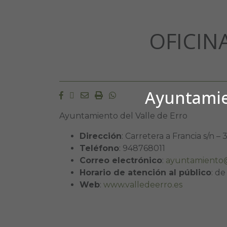
OFICIN
Ayuntamien
Facebook
Twitter
Email
Imprimir
Whatsapp
Ayuntamiento del Valle de Erro
Dirección
: Carretera a Francia s/n 
Teléfono
: 948768011
Correo electrónico
:
ayuntamiento@e
Horario de atención al público
: de
Web
:
www.valledeerro.es