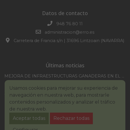
Datos de contacto
948 76 80 11
administracion@erro.es
Carretera de Francia s/n | 31696 Lintzoain (NAVARRA)
Últimas noticias
MEJORA DE INFRAESTRUCTURAS GANADERAS EN EL TM DE ERRO CAMPAÑA 2025-2026
CONVOCATORIA SESION EXTRAORDINARIA 30/07/2026
Usamos cookies para mejorar su experiencia de
XXI TORNEO REMONTE PROFESIONAL COMUNIDAD FORAL NAVARRA
navegación en nuestra web, para mostrarle
BASES III. CONCURSO PINTURA – ERROIBARKO EGUNA
contenidos personalizados y analizar el tráfico
de nuestra web.
BANDO – CONSUMO RESPONSABLE DEL AGUA
Aceptar todas
Rechazar todas
IMCV 2026
Aviso legal
Política de Cookies
Accesibilidad
Configurar