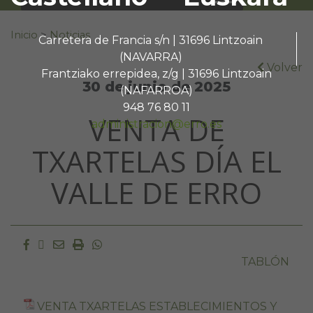
Buscar:
Inicio
>
Noticias
Carretera de Francia s/n | 31696 Lintzoain
(NAVARRA)
Volver
Frantziako errepidea, z/g | 31696 Lintzoain
30 de junio de 2025
(NAFARROA)
948 76 80 11
VENTA DE
administracion@erro.es
TXARTELAS DÍA EL
VALLE DE ERRO
Facebook
Twitter
Email
Imprimir
Whatsapp
TABLÓN
VENTA TXARTELAS ESTABLECIMIENTOS Y