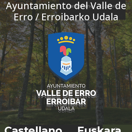
Ayuntamiento del Valle de
Ir al contenido
Castellano
Euskara
Erro / Erroibarko Udala
El tiempo - Tutiempo.net
Castellano
Euskara
Bus