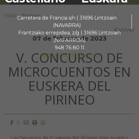
Buscar:
Inicio
>
Noticias
Carretera de Francia s/n | 31696 Lintzoain
(NAVARRA)
Volver
Frantziako errepidea, z/g | 31696 Lintzoain
07 de febrero de 2023
(NAFARROA)
948 76 80 11
V. CONCURSO DE
administracion@erro.es
MICROCUENTOS EN
EUSKERA DEL
PIRINEO
Facebook
Twitter
Email
Imprimir
Whatsapp
Los Servicios de Euskera del Pirineo han puesto