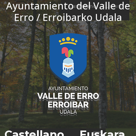
Ayuntamiento del Valle de
Ir al contenido
Castellano
Euskara
Erro / Erroibarko Udala
El tiempo - Tutiempo.net
Castellano
Euskara
Bus