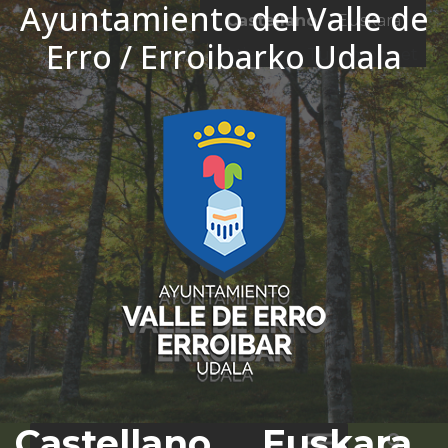
Ayuntamiento del Valle de
Ir al contenido
Castellano
Euskara
Erro / Erroibarko Udala
El tiempo - Tutiempo.net
Castellano
Euskara
Bus