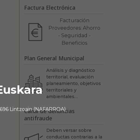
Factura Electrónica
Facturación
Proveedores: Ahorro
- Seguridad -
Beneficios
Plan General Municipal
Análisis y diagnóstico
territorial, evaluación
planeamiento, objetivos
Euskara
territoriales y
ambientales…
 31696 Lintzoain (NAFARROA)
Canal de denuncias
antifraude
Deben versar sobre
conductas contrarias a la