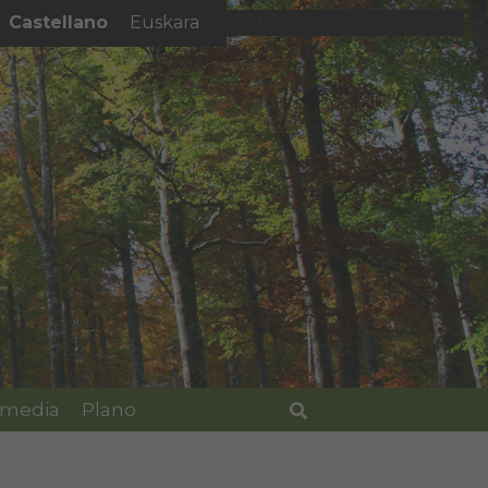
Castellano
Euskara
El tiempo - Tutiempo.net
imedia
Plano
Buscar