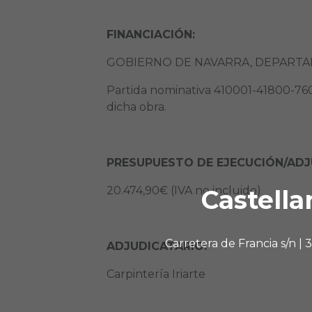
FINANCIACIÓN:
GOBIERNO DE NAVARRA, DEPART
Partida nominativa 410001-41800-7609
dicha obra.
PRESUPUESTO DE EJECUCIÓN/ADJ
20.474,90€ (IVA no incluido)
Castella
Carretera de Francia s/n |
ADJUDICATARIO:
Carpintería Iriarte