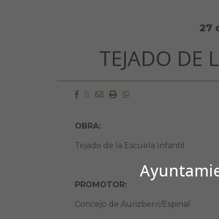
27 
TEJADO DE 
Facebook
Twitter
Email
Imprimir
Whatsapp
OBRA:
Tejado de la Escuela Infantil
Ayuntamien
PROMOTOR:
Concejo de Aurizberri/Espinal