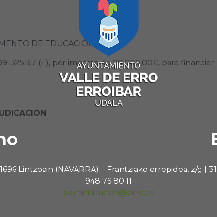
AMENTO DE EDUCACIÓN
-325167 (E), por importe de 20.000,00€, para financiar
UDICACIÓN
no
 31696 Lintzoain (NAVARRA)
Frantziako errepidea, z/g |
948 76 80 11
administracion@erro.es