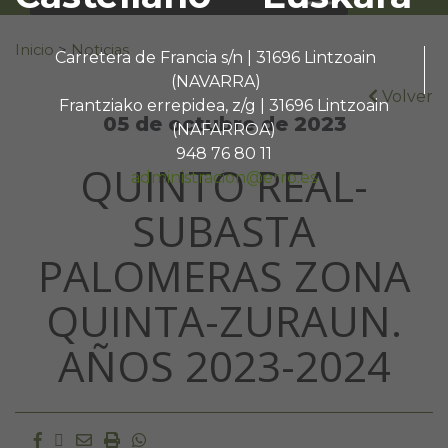
Buscar:
Inicio
>
Noticias
Carretera de Francia s/n | 31696 Lintzoain
(NAVARRA)
Volver
Frantziako errepidea, z/g | 31696 Lintzoain
05 de octubre de 2023
(NAFARROA)
948 76 80 11
QUINTO REAL-
administracion@erro.es
SUBASTA
PALOMERAS ZONA
QUINTA-ZURAUN.
AÑOS 2023-2024
Facebook
Twitter
Email
Imprimir
Whatsapp