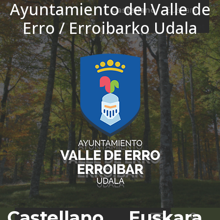
Ayuntamiento del Valle de
Ir al contenido
Castellano
Euskara
Erro / Erroibarko Udala
El tiempo - Tutiempo.net
Castellano
Euskara
Bus