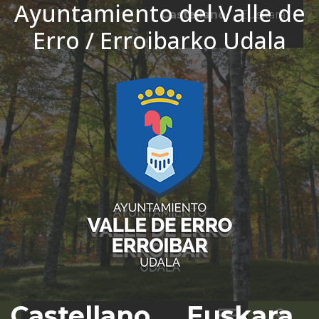
Ayuntamiento del Valle de
Ir al contenido
Castellano
Euskara
Erro / Erroibarko Udala
El tiempo - Tutiempo.net
Castellano
Euskara
Bus