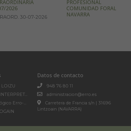
RAORDINARIA
PROFESIONAL
07/2026
COMUNIDAD FORAL
NAVARRA
RAORD. 30-07-2026
s
Datos de contacto
 LOIZU
948 76 80 11
CENTRO DE INTERPRETACION DE SOROGAIN
administracion@erro.es
Parque Micológico Erro-Roncesvalles
Carretera de Francia s/n | 31696
Lintzoain (NAVARRA)
ROGAIN
IRINEO