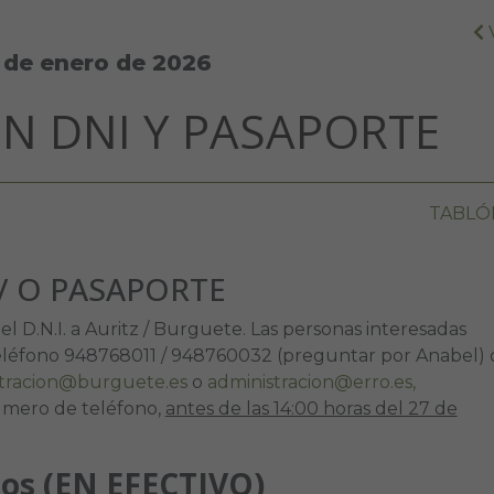
 de enero de 2026
N DNI Y PASAPORTE
TABLÓ
Y/ O PASAPORTE
l D.N.I. a Auritz / Burguete. Las personas interesadas
 teléfono 948768011 / 948760032 (preguntar por Anabel) 
stracion@burguete.es
o
administracion@erro.es,
úmero de teléfono,
antes de las 14:00 horas del 27 de
ros (EN EFECTIVO)