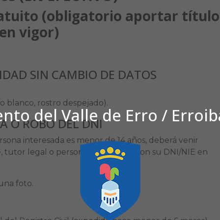
atuito
(obligatorio
aportar
título
en
vigor)
DAD SIN CAMBIO DE DATOS
do blanco, rostro despejado).
to del Valle de Erro / Erroi
A O ROBO DEL DNI
ersona interesada es menor de 14 años, deberá venir
tutor legal o persona apoderada, con su DNI/NIE en
una foto.