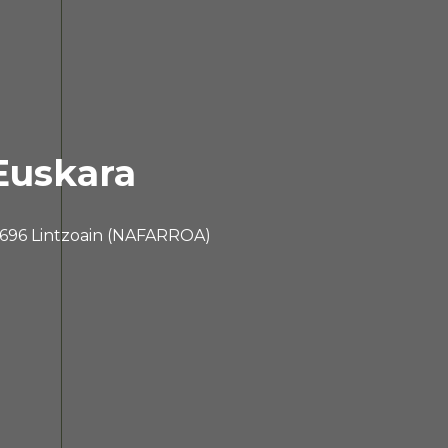
l
Euskara
 31696 Lintzoain (NAFARROA)