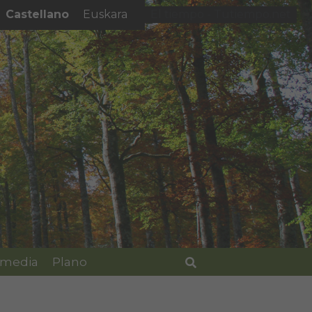
Castellano
Euskara
El tiempo - Tutiempo.net
imedia
Plano
Buscar