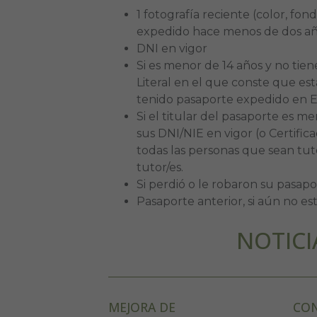
1 fotografía reciente (color, fon
expedido hace menos de dos años
DNI en vigor
Si es menor de 14 años y no tie
Literal en el que conste que es
tenido pasaporte expedido en E
Si el titular del pasaporte es m
sus DNI/NIE en vigor (o Certific
todas las personas que sean tu
tutor/es.
Si perdió o le robaron su pasapo
Pasaporte anterior, si aún no e
NOTICI
MEJORA DE
CON