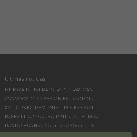
Últimas noticias
MEJORA DE INFRAESTRUCTURAS GANADERAS EN EL TM DE ERRO CAMPAÑA 2025-2026
CONVOCATORIA SESION EXTRAORDINARIA 30/07/2026
XXI TORNEO REMONTE PROFESIONAL COMUNIDAD FORAL NAVARRA
BASES III. CONCURSO PINTURA – ERROIBARKO EGUNA
BANDO – CONSUMO RESPONSABLE DEL AGUA
IMCV 2026