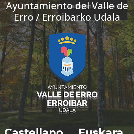
Ayuntamiento del Valle de
Ir al contenido
Castellano
Euskara
Erro / Erroibarko Udala
El tiempo - Tutiempo.net
Castellano
Euskara
Bus