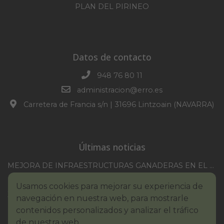
PLAN DEL PIRINEO
Datos de contacto
948 76 80 11
administracion@erro.es
Carretera de Francia s/n | 31696 Lintzoain (NAVARRA)
Últimas noticias
MEJORA DE INFRAESTRUCTURAS GANADERAS EN EL TM DE ERRO CAMPAÑA 2025-2026
CONVOCATORIA SESION EXTRAORDINARIA 30/07/2026
Usamos cookies para mejorar su experiencia de
XXI TORNEO REMONTE PROFESIONAL COMUNIDAD FORAL NAVARRA
navegación en nuestra web, para mostrarle
BASES III. CONCURSO PINTURA – ERROIBARKO EGUNA
contenidos personalizados y analizar el tráfico
de nuestra web.
BANDO – CONSUMO RESPONSABLE DEL AGUA