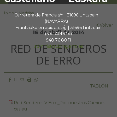
Buscar:
Inicio
>
Noticias
Carretera de Francia s/n | 31696 Lintzoain
(NAVARRA)
Volver
Frantziako errepidea, z/g | 31696 Lintzoain
16 de abril de 2014
(NAFARROA)
948 76 80 11
RED DE SENDEROS
administracion@erro.es
DE ERRO
Facebook
Twitter
Email
Imprimir
Whatsapp
TABLÓN
Red Senderos V Erro_Por nuestros Caminos
cas eu