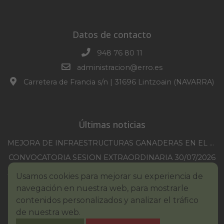
Datos de contacto
948 76 80 11
administracion@erro.es
Carretera de Francia s/n | 31696 Lintzoain (NAVARRA)
Últimas noticias
MEJORA DE INFRAESTRUCTURAS GANADERAS EN EL TM DE ERRO CAMPAÑA 2025-2026
CONVOCATORIA SESION EXTRAORDINARIA 30/07/2026
XXI TORNEO REMONTE PROFESIONAL COMUNIDAD FORAL NAVARRA
Usamos cookies para mejorar su experiencia de
BASES III. CONCURSO PINTURA – ERROIBARKO EGUNA
navegación en nuestra web, para mostrarle
contenidos personalizados y analizar el tráfico
BANDO – CONSUMO RESPONSABLE DEL AGUA
de nuestra web.
IMCV 2026