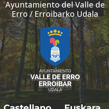
Ayuntamiento del Valle de
Ir al contenido
Castellano
Euskara
Erro / Erroibarko Udala
El tiempo - Tutiempo.net
Castellano
Euskara
Bus