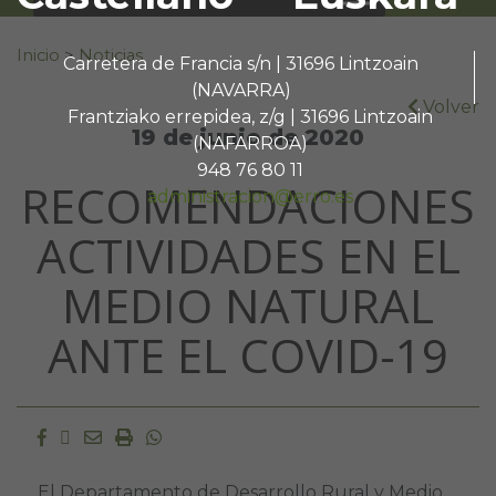
Buscar:
Inicio
>
Noticias
Carretera de Francia s/n | 31696 Lintzoain
(NAVARRA)
Volver
Frantziako errepidea, z/g | 31696 Lintzoain
19 de junio de 2020
(NAFARROA)
948 76 80 11
RECOMENDACIONES
administracion@erro.es
ACTIVIDADES EN EL
MEDIO NATURAL
ANTE EL COVID-19
Facebook
Twitter
Email
Imprimir
Whatsapp
El Departamento de Desarrollo Rural y Medio