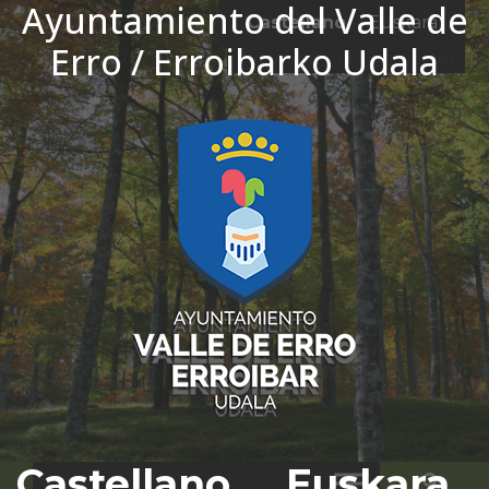
Ayuntamiento del Valle de
Ir al contenido
Castellano
Euskara
Erro / Erroibarko Udala
El tiempo - Tutiempo.net
Castellano
Euskara
Bus