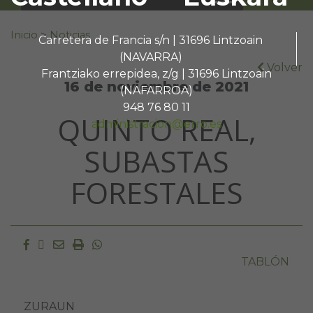
Buscar:
Inicio
>
Noticias
Carretera de Francia s/n | 31696 Lintzoain
(NAVARRA)
Volver
Frantziako errepidea, z/g | 31696 Lintzoain
16 de noviembre de 2021
(NAFARROA)
948 76 80 11
QUINTO REAL,
administracion@erro.es
SUBASTAS
FORESTALES
Facebook
Twitter
Email
Imprimir
Whatsapp
TABLÓN
ZURAUN