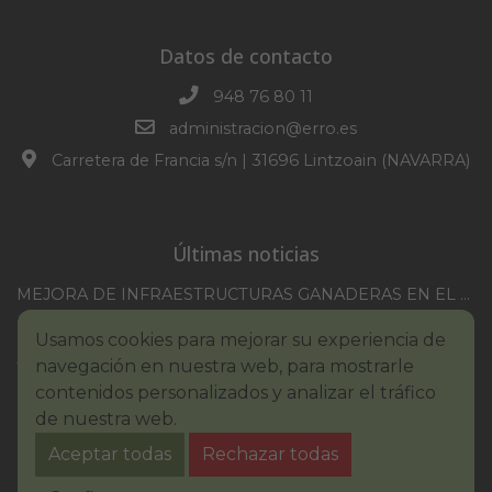
Datos de contacto
948 76 80 11
administracion@erro.es
Carretera de Francia s/n | 31696 Lintzoain (NAVARRA)
Últimas noticias
MEJORA DE INFRAESTRUCTURAS GANADERAS EN EL TM DE ERRO CAMPAÑA 2025-2026
CONVOCATORIA SESION EXTRAORDINARIA 30/07/2026
Usamos cookies para mejorar su experiencia de
XXI TORNEO REMONTE PROFESIONAL COMUNIDAD FORAL NAVARRA
navegación en nuestra web, para mostrarle
BASES III. CONCURSO PINTURA – ERROIBARKO EGUNA
contenidos personalizados y analizar el tráfico
de nuestra web.
BANDO – CONSUMO RESPONSABLE DEL AGUA
Aceptar todas
Rechazar todas
IMCV 2026