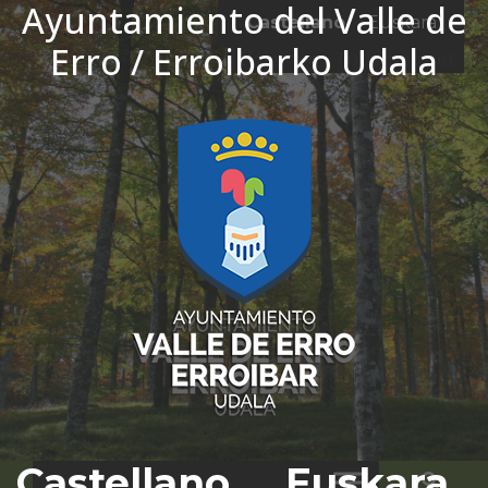
Ayuntamiento del Valle de
Ir al contenido
Castellano
Euskara
Erro / Erroibarko Udala
El tiempo - Tutiempo.net
Castellano
Euskara
Bus