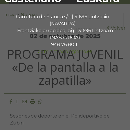
Buscar:
Inicio
>
Noticias
Carretera de Francia s/n | 31696 Lintzoain
(NAVARRA)
Volver
Frantziako errepidea, z/g | 31696 Lintzoain
02 de octubre de 2025
(NAFARROA)
948 76 80 11
PROGRAMA JUVENIL
administracion@erro.es
«De la pantalla a la
zapatilla»
Facebook
Twitter
Email
Imprimir
Whatsapp
Sesiones de deporte en el Polideportivo de
Zubiri