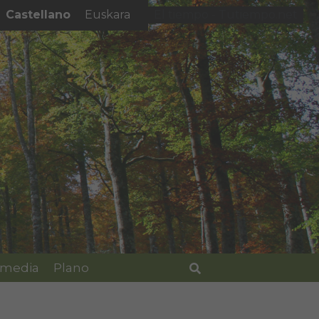
Castellano
Euskara
El tiempo - Tutiempo.net
imedia
Plano
Buscar