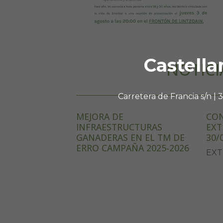
Castella
NOTICI
Carretera de Francia s/n |
MEJORA DE
CON
INFRAESTRUCTURAS
EXT
GANADERAS EN EL TM DE
30/
ERRO CAMPAÑA 2025-2026
EXT