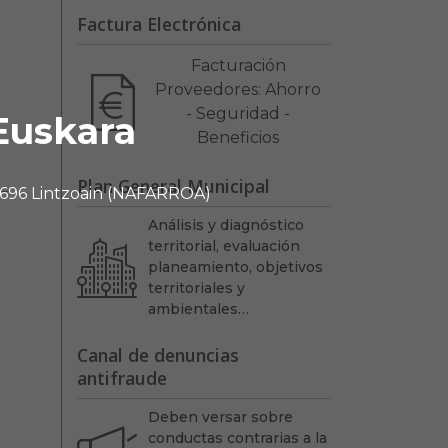
Factura Electrónica
Facturación
Proveedores: Ahorro
- Seguridad -
Euskara
Beneficios
Plan General Municipal
 31696 Lintzoain (NAFARROA)
Análisis y diagnóstico
territorial, evaluación
planeamiento, objetivos
territoriales y
ambientales…
Canal de denuncias
antifraude
Deben versar sobre
conductas contrarias a la