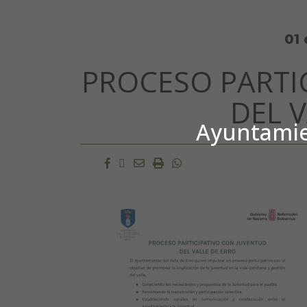
01
PROCESO PARTI
DEL 
Ayuntamien
Facebook
Twitter
Email
Imprimir
Whatsapp