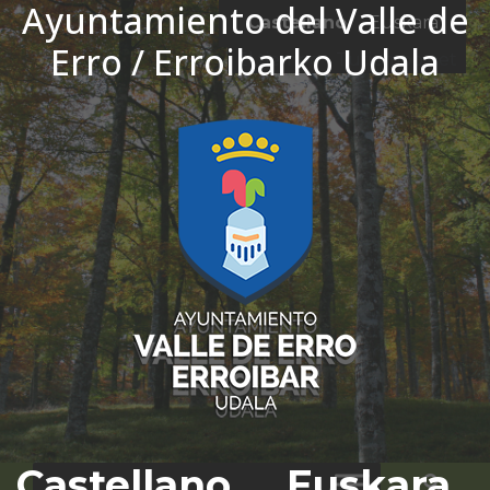
Ayuntamiento del Valle de
Ir al contenido
Castellano
Euskara
Erro / Erroibarko Udala
El tiempo - Tutiempo.net
Castellano
Euskara
Bus