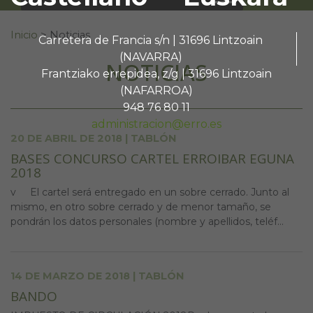
Buscar:
Inicio
>
Noticias
Carretera de Francia s/n | 31696 Lintzoain
(NAVARRA)
NOTICIAS
Frantziako errepidea, z/g | 31696 Lintzoain
(NAFARROA)
948 76 80 11
administracion@erro.es
20 DE ABRIL DE 2018 | TABLÓN
BASES CONCURSO CARTEL ERROIBAR EGUNA
2018
v El cartel será entregado en un sobre cerrado. Junto al
mismo, en otro sobre cerrado y de menor tamaño, se
pondrán los datos personales (nombre y apellidos, teléf...
14 DE MARZO DE 2018 | TABLÓN
BANDO