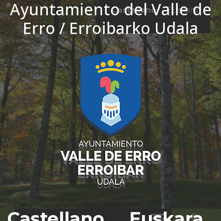
Ayuntamiento del Valle de
Ir al contenido
Castellano
Euskara
Erro / Erroibarko Udala
El tiempo - Tutiempo.net
Castellano
Euskara
Bus