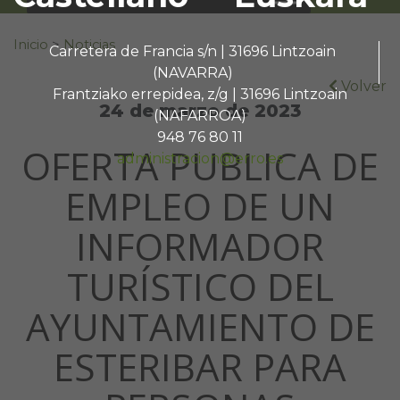
Buscar:
Inicio
>
Noticias
Carretera de Francia s/n | 31696 Lintzoain
(NAVARRA)
Volver
Frantziako errepidea, z/g | 31696 Lintzoain
24 de marzo de 2023
(NAFARROA)
948 76 80 11
OFERTA PUBLICA DE
administracion@erro.es
EMPLEO DE UN
INFORMADOR
TURÍSTICO DEL
AYUNTAMIENTO DE
ESTERIBAR PARA