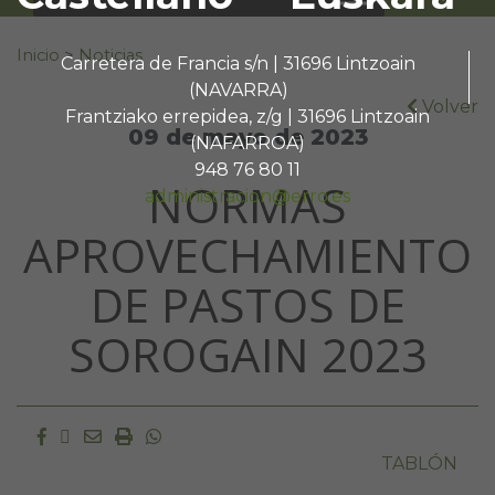
Buscar:
Inicio
>
Noticias
Carretera de Francia s/n | 31696 Lintzoain
(NAVARRA)
Volver
Frantziako errepidea, z/g | 31696 Lintzoain
09 de mayo de 2023
(NAFARROA)
948 76 80 11
NORMAS
administracion@erro.es
APROVECHAMIENTO
DE PASTOS DE
SOROGAIN 2023
Facebook
Twitter
Email
Imprimir
Whatsapp
TABLÓN