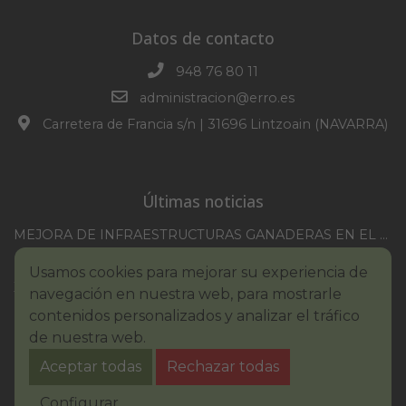
Datos de contacto
948 76 80 11
administracion@erro.es
Carretera de Francia s/n | 31696 Lintzoain (NAVARRA)
Últimas noticias
MEJORA DE INFRAESTRUCTURAS GANADERAS EN EL TM DE ERRO CAMPAÑA 2025-2026
CONVOCATORIA SESION EXTRAORDINARIA 30/07/2026
Usamos cookies para mejorar su experiencia de
XXI TORNEO REMONTE PROFESIONAL COMUNIDAD FORAL NAVARRA
navegación en nuestra web, para mostrarle
BASES III. CONCURSO PINTURA – ERROIBARKO EGUNA
contenidos personalizados y analizar el tráfico
de nuestra web.
BANDO – CONSUMO RESPONSABLE DEL AGUA
Aceptar todas
Rechazar todas
IMCV 2026
Aviso legal
Política de Cookies
Accesibilidad
Configurar