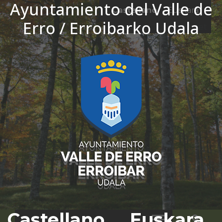
Ayuntamiento del Valle de
Ir al contenido
Castellano
Euskara
Erro / Erroibarko Udala
El tiempo - Tutiempo.net
Castellano
Euskara
Bus