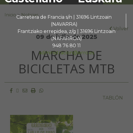
Buscar:
Inicio
>
Noticias
Carretera de Francia s/n | 31696 Lintzoain
(NAVARRA)
Volver
Frantziako errepidea, z/g | 31696 Lintzoain
09 de julio de 2025
(NAFARROA)
948 76 80 11
MARCHA DE
administracion@erro.es
BICICLETAS MTB
Facebook
Twitter
Email
Imprimir
Whatsapp
TABLÓN