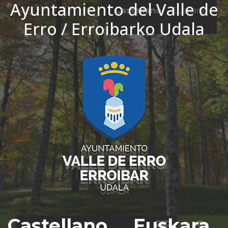
Ayuntamiento del Valle de
Ir al contenido
Castellano
Euskara
Erro / Erroibarko Udala
El tiempo - Tutiempo.net
Castellano
Euskara
Bus