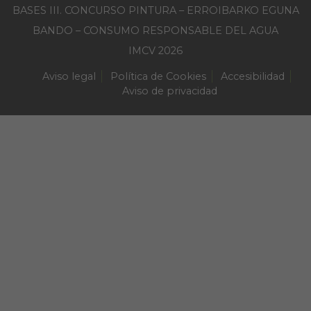
BASES III. CONCURSO PINTURA – ERROIBARKO EGUNA
BANDO – CONSUMO RESPONSABLE DEL AGUA
IMCV 2026
Aviso legal
Política de Cookies
Accesibilidad
Aviso de privacidad