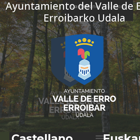
Ayuntamiento del Valle de E
Ir al contenido
Castellano
Euskara
Erroibarko Udala
El tiempo - Tutiempo.net
Castellano
Euska
Bus