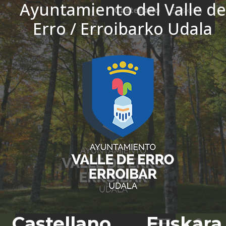
Ayuntamiento del Valle de
Ir al contenido
Castellano
Euskara
Erro / Erroibarko Udala
El tiempo - Tutiempo.net
Castellano
Euskara
Bus