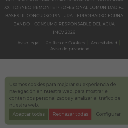
XXI TORNEO REMONTE PROFESIONAL COMUNIDAD FORAL NAVARRA
BASES III. CONCURSO PINTURA – ERROIBARKO EGUNA
BANDO – CONSUMO RESPONSABLE DEL AGUA
IMCV 2026
Aviso legal
Política de Cookies
Accesibilidad
Aviso de privacidad
Usamos cookies para mejorar su experiencia de
navegación en nuestra web, para mostrarle
contenidos personalizados y analizar el tráfico de
nuestra web.
Aceptar todas
Rechazar todas
Configurar