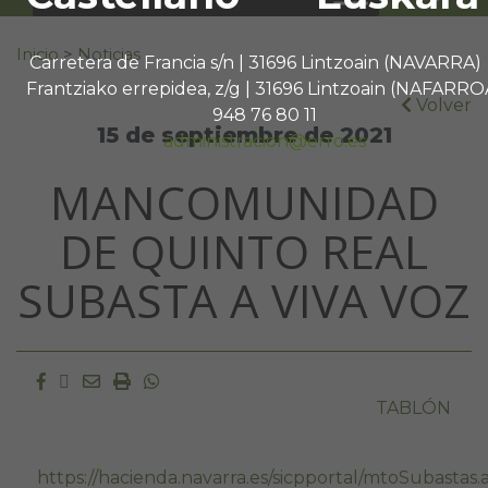
Buscar:
Inicio
>
Noticias
Carretera de Francia s/n | 31696 Lintzoain (NAVARRA)
Frantziako errepidea, z/g | 31696 Lintzoain (NAFARRO
Volver
948 76 80 11
15 de septiembre de 2021
administracion@erro.es
MANCOMUNIDAD
DE QUINTO REAL
SUBASTA A VIVA VOZ
Facebook
Twitter
Email
Imprimir
Whatsapp
TABLÓN
https://hacienda.navarra.es/sicpportal/mtoSubastas.