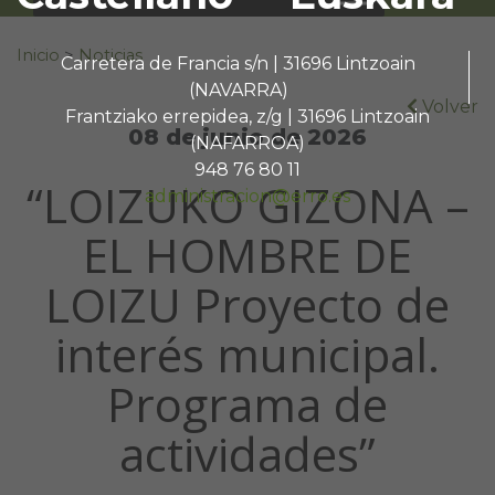
Buscar:
Inicio
>
Noticias
Carretera de Francia s/n | 31696 Lintzoain
(NAVARRA)
Volver
Frantziako errepidea, z/g | 31696 Lintzoain
08 de junio de 2026
(NAFARROA)
948 76 80 11
“LOIZUKO GIZONA –
administracion@erro.es
EL HOMBRE DE
LOIZU Proyecto de
interés municipal.
Programa de
actividades”