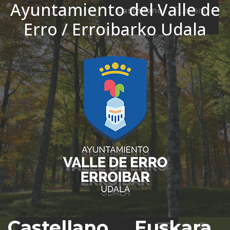
Ayuntamiento del Valle de
Ir al contenido
Castellano
Euskara
Erro / Erroibarko Udala
El tiempo - Tutiempo.net
Castellano
Euskara
Bus