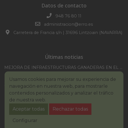
Datos de contacto
948 76 80 11
administracion@erro.es
Carretera de Francia s/n | 31696 Lintzoain (NAVARRA)
Últimas noticias
MEJORA DE INFRAESTRUCTURAS GANADERAS EN EL TM DE ERRO CAMPAÑA 2025-2026
CONVOCATORIA SESION EXTRAORDINARIA 30/07/2026
Usamos cookies para mejorar su experiencia de
XXI TORNEO REMONTE PROFESIONAL COMUNIDAD FORAL NAVARRA
navegación en nuestra web, para mostrarle
BASES III. CONCURSO PINTURA – ERROIBARKO EGUNA
contenidos personalizados y analizar el tráfico
de nuestra web.
BANDO – CONSUMO RESPONSABLE DEL AGUA
Aceptar todas
Rechazar todas
IMCV 2026
Aviso legal
Política de Cookies
Accesibilidad
Configurar
Aviso de privacidad