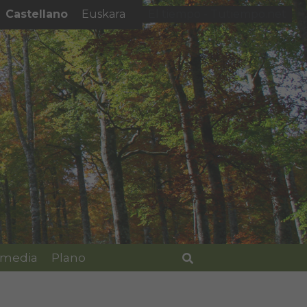
Castellano
Euskara
El tiempo - Tutiempo.net
imedia
Plano
Buscar