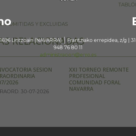
TABLÓ
no
S ADMITIDAS Y EXCLUIDAS
AS RELACIONADAS
 31696 Lintzoain (NAVARRA)
Frantziako errepidea, z/g |
948 76 80 11
administracion@erro.es
VOCATORIA SESION
XXI TORNEO REMONTE
RAORDINARIA
PROFESIONAL
07/2026
COMUNIDAD FORAL
NAVARRA
RAORD. 30-07-2026