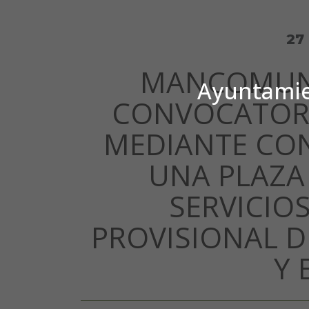
27
MANCOMUNI
Ayuntamien
CONVOCATORI
MEDIANTE CO
UNA PLAZA
SERVICIOS
PROVISIONAL D
Y 