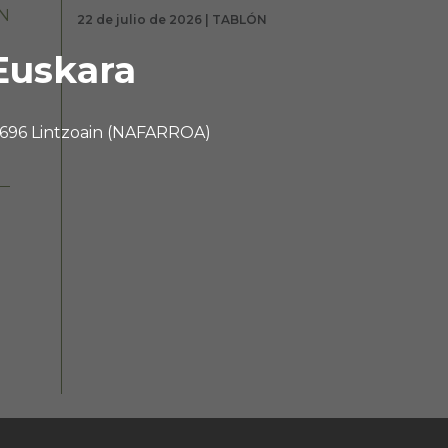
N
22 de julio de 2026 | TABLÓN
Euskara
 31696 Lintzoain (NAFARROA)