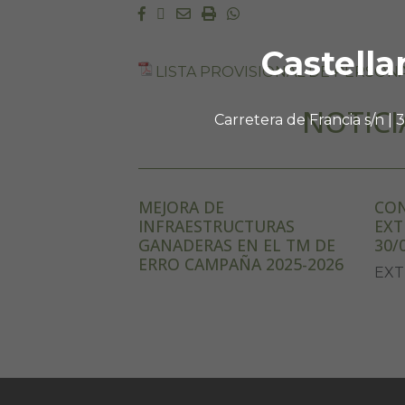
Facebook
Twitter
Email
Imprimir
Whatsapp
Castella
LISTA PROVISIONAL DE PERSONA
NOTICI
Carretera de Francia s/n |
MEJORA DE
CON
INFRAESTRUCTURAS
EXT
GANADERAS EN EL TM DE
30/
ERRO CAMPAÑA 2025-2026
EXT