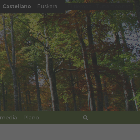
Castellano
Euskara
El tiempo - Tutiempo.net
imedia
Plano
Buscar