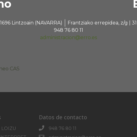
no
 31696 Lintzoain (NAVARRA)
Frantziako errepidea, z/g |
948 76 80 11
administracion@erro.es
ineo CAS
s
Datos de contacto
 LOIZU
948 76 80 11