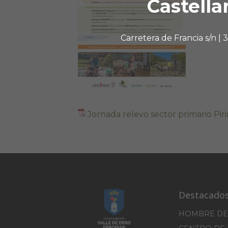
Castella
Carretera de Francia s/n |
Jornada relevo sector primario Pir
Destacado
HOMBRE DE