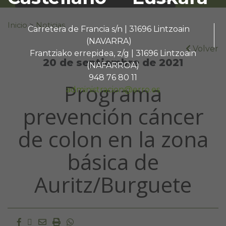
Buscar:
Inicio
>
Noticias
Carretera de Francia s/n | 31696 Lintzoain
(NAVARRA)
Volver
Frantziako errepidea, z/g | 31696 Lintzoain
20 de septiembre de 2021
(NAFARROA)
948 76 80 11
Programa
administracion@erro.es
prevención cáncer
de colon en la zona
básica de
Auritz/Burguete
Facebook
Twitter
Email
Imprimir
Whatsapp