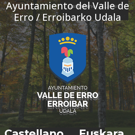
Ayuntamiento del Valle de
Ir al contenido
Castellano
Euskara
Erro / Erroibarko Udala
El tiempo - Tutiempo.net
Castellano
Euskara
Bus