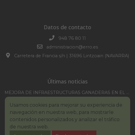
Datos de contacto
948 76 80 11
administracion@erro.es
Carretera de Francia s/n | 31696 Lintzoain (NAVARRA)
Últimas noticias
MEJORA DE INFRAESTRUCTURAS GANADERAS EN EL TM DE ERRO CAMPAÑA 2025-2026
CONVOCATORIA SESION EXTRAORDINARIA 30/07/2026
Usamos cookies para mejorar su experiencia de
XXI TORNEO REMONTE PROFESIONAL COMUNIDAD FORAL NAVARRA
navegación en nuestra web, para mostrarle
BASES III. CONCURSO PINTURA – ERROIBARKO EGUNA
contenidos personalizados y analizar el tráfico
de nuestra web.
BANDO – CONSUMO RESPONSABLE DEL AGUA