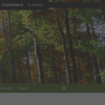
Castellano
Euskara
El tiempo - Tutiempo.net
imedia
Plano
Buscar