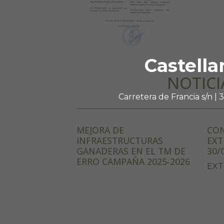
Castella
NOTICI
Carretera de Francia s/n |
MEJORA DE
CON
INFRAESTRUCTURAS
EXT
GANADERAS EN EL TM DE
30/
ERRO CAMPAÑA 2025-2026
EXT