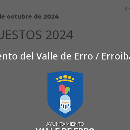
de octubre de 2024
UESTOS 2024
to del Valle de Erro / Erroi
TABLÓ