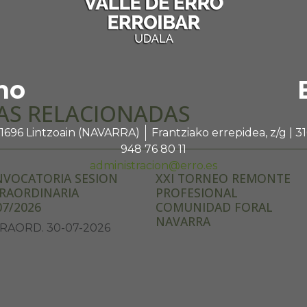
no
AS RELACIONADAS
 31696 Lintzoain (NAVARRA)
Frantziako errepidea, z/g |
948 76 80 11
administracion@erro.es
VOCATORIA SESION
XXI TORNEO REMONTE
RAORDINARIA
PROFESIONAL
07/2026
COMUNIDAD FORAL
NAVARRA
RAORD. 30-07-2026