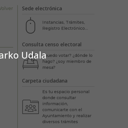
Sede electrónica
Volver
Instancias, Trámites,
Registro Electrónico…
Consulta censo electoral
barko Udala
N
¿puedo votar? ¿dónde lo
hago? ¿soy miembro de
mesa?
Carpeta ciudadana
Es tu espacio personal
donde consultar
información,
comunicarte con el
Ayuntamiento y realizar
diversos trámites