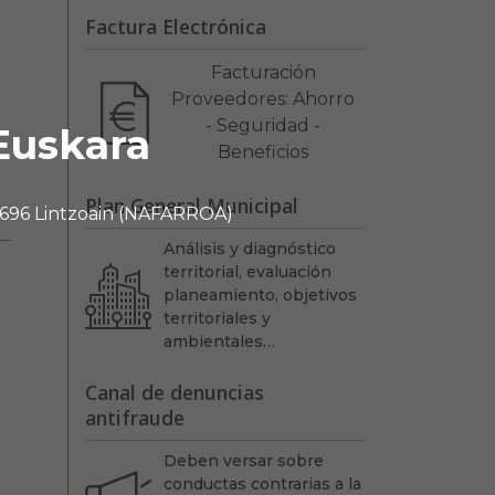
Factura Electrónica
Facturación
Proveedores: Ahorro
- Seguridad -
Euskara
Beneficios
Plan General Municipal
 31696 Lintzoain (NAFARROA)
Análisis y diagnóstico
territorial, evaluación
planeamiento, objetivos
territoriales y
ambientales…
Canal de denuncias
antifraude
Deben versar sobre
conductas contrarias a la