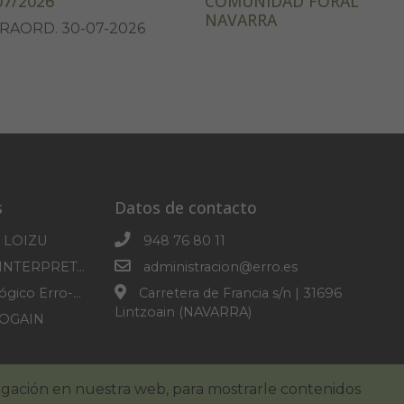
07/2026
COMUNIDAD FORAL
NAVARRA
RAORD. 30-07-2026
s
Datos de contacto
 LOIZU
948 76 80 11
CENTRO DE INTERPRETACION DE SOROGAIN
administracion@erro.es
Parque Micológico Erro-Roncesvalles
Carretera de Francia s/n | 31696
Lintzoain (NAVARRA)
ROGAIN
IRINEO
egación en nuestra web, para mostrarle contenidos