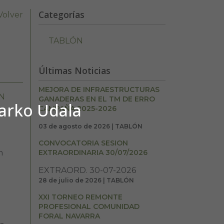
Categorías
Volver
TABLÓN
Últimas Noticias
MEJORA DE INFRAESTRUCTURAS
N
GANADERAS EN EL TM DE ERRO
barko Udala
CAMPAÑA 2025-2026
03 de agosto de 2026 | TABLÓN
CONVOCATORIA SESION
n
EXTRAORDINARIA 30/07/2026
EXTRAORD. 30-07-2026
28 de julio de 2026 | TABLÓN
XXI TORNEO REMONTE
PROFESIONAL COMUNIDAD
FORAL NAVARRA