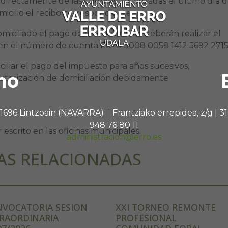
directamente de las cuentas autorizadas el último día 
icilio el recibo correspondiente.
miciliado el pago de este impuesto deberán realizar el
n el número de cuenta ES78 3008 0058 1412 5692 271
liar el pago del impuesto para años sucesivos,
no
utorización de domiciliación debidamente
 31696 Lintzoain (NAVARRA)
Frantziako errepidea, z/g |
948 76 80 11
escrito en las oficinas municipales.
administracion@erro.es
AS RELACIONADAS
VOCATORIA SESION
XXI TORNEO REMONTE
RAORDINARIA
PROFESIONAL