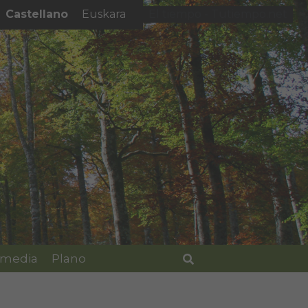
Castellano
Euskara
El tiempo - Tutiempo.net
imedia
Plano
Buscar