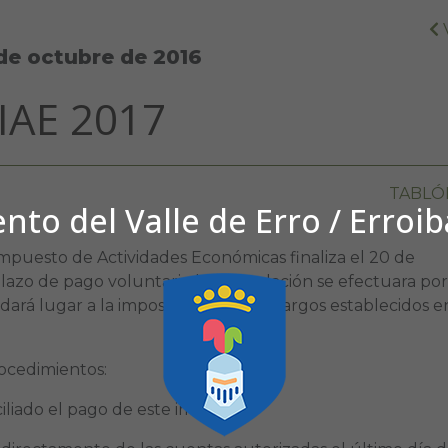
de octubre de 2016
IAE 2017
TABLÓ
to del Valle de Erro / Erroi
Impuesto de Actividades Económicas finaliza el 20 de
lazo de pago voluntario la recaudación se efectuara por
ará lugar a la imposición de los recargos establecidos e
rocedimientos:
iliado el pago de este impuesto.