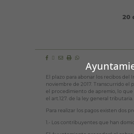
20 
Facebook
Twitter
Email
Imprimir
Whatsapp
Ayuntamien
El plazo para abonar los recibos del 
noviembre de 2017. Transcurrido el p
el procedimiento de apremio, lo que d
el art.127. de la ley general tributaria.
Para realizar los pagos existen dos p
1.- Los contribuyentes que han domic