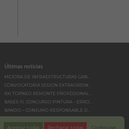
Últimas noticias
MEJORA DE INFRAESTRUCTURAS GANADERAS EN EL TM DE ERRO CAMPAÑA 2025-2026
CONVOCATORIA SESION EXTRAORDINARIA 30/07/2026
XXI TORNEO REMONTE PROFESIONAL COMUNIDAD FORAL NAVARRA
BASES III. CONCURSO PINTURA – ERROIBARKO EGUNA
BANDO – CONSUMO RESPONSABLE DEL AGUA
IMCV 2026
Aceptar todas
Rechazar todas
Configurar