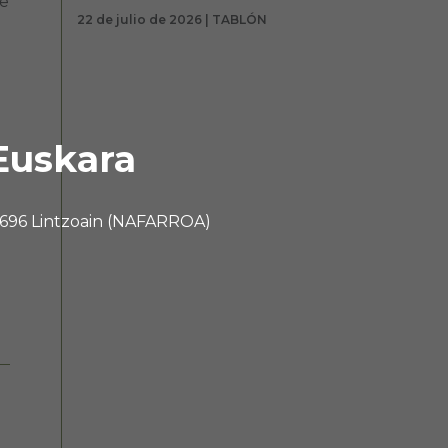
de
22 de julio de 2026 | TABLÓN
5
Euskara
 31696 Lintzoain (NAFARROA)