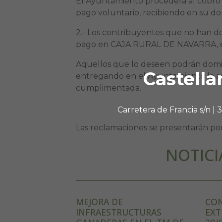
El Ayuntamiento procederá al cobro 
pago voluntario, recibiendo en su dom
2.- Los contribuyentes que no han do
pago en CAJA RURAL DE NAVARRA, e
Aquellos que lo deseen podrán domici
Castella
entregando en el Ayuntamiento la a
cumplimentada.
Carretera de Francia s/n |
Las reclamaciones se presentarán por 
NOTICI
MEJORA DE
CON
INFRAESTRUCTURAS
EXT