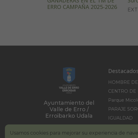
GANADERAS EN EL TM DE
30/
ERRO CAMPAÑA 2025-2026
EXT
Destacado
HOMBRE DE
Ayuntamiento del
Valle de Erro /
PARAJE SO
Erroibarko Udala
IGUALDAD
PLAN DEL P
Usamos cookies para mejorar su experiencia de nav