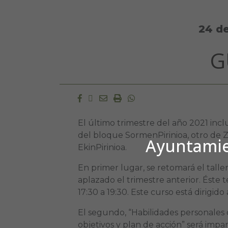
24 d
G
Facebook
Twitter
Email
Imprimir
Whatsapp
El último trimestre del año 2021 incl
del bloque SormenPirinioa, otro de Z
Ayuntamien
EkinPirinioa.
En primer lugar, se retomará el talle
aplazado el trimestre anterior. Éste t
17:30 a 19:30. Este curso está dirigido
El segundo, “Habilidades personales 
objetivos y plan de acción” será impar