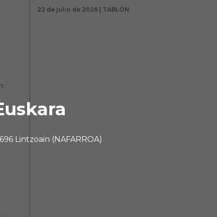
22 de julio de 2026 | TABLÓN
n
Euskara
 31696 Lintzoain (NAFARROA)