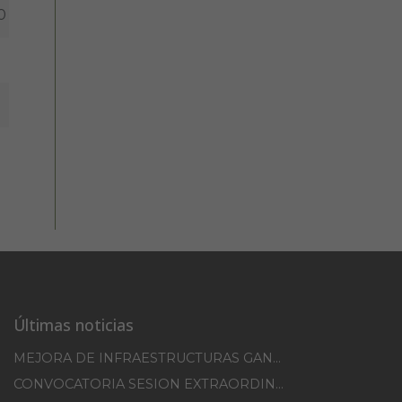
0
Últimas noticias
MEJORA DE INFRAESTRUCTURAS GANADERAS EN EL TM DE ERRO CAMPAÑA 2025-2026
CONVOCATORIA SESION EXTRAORDINARIA 30/07/2026