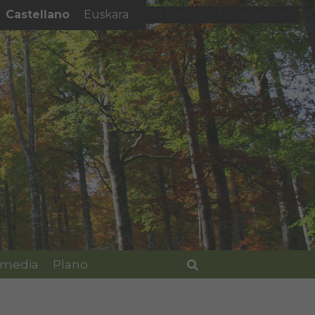
Castellano
Euskara
El tiempo - Tutiempo.net
imedia
Plano
Buscar