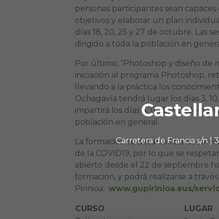
personas participantes sean capaces d
objetivos y elaborar un plan individu
días 18, 20, 25 y 27 de octubre. Las se
dirigido a toda la población en genera
Por último, “Photoshop y diseño de ma
iniciación al programa Photoshop, re
llevando a la práctica los conocimient
Ochagavía tendrá lugar los días 3, 10,
Castella
impartirá los días 4, 11, 18 y 25 de nov
población en general.
Carretera de Francia s/n |
La formación se desarrollará de forma
de la COVID19, por lo que se respetará
abierto desde el 22 de septiembre ha
formación, y podrá realizarse a travé
Pirinioa:
www.gupirinioa.eus/servic
CURSO
LUGAR