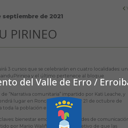
e septiembre de 2021
U PIRINEO
uirá 3 cursos que se celebrarán en cuatro localidades: u
ainduPirinioa y el último pertenece al bloque
to del Valle de Erro / Erroi
r de “Narrativa comunitaria” impartido por Kati Leache, y
endrá lugar en Roncal los días 7, 14 y 21 de octubre de
 a toda la población en general.
claves: bienestar emocional, habilidades de comunicación
tido por Marijo Waliño, y tiene el objetivo de que las