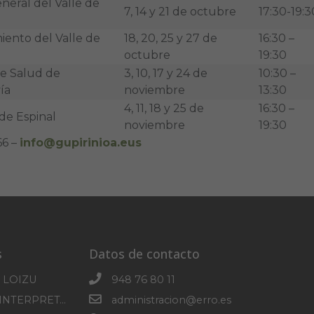
neral del Valle de
7, 14 y 21 de octubre
17:30-19:3
ento del Valle de
18, 20, 25 y 27 de
16:30 –
octubre
19:30
e Salud de
3, 10, 17 y 24 de
10:30 –
ía
noviembre
13:30
4, 11, 18 y 25 de
16:30 –
de Espinal
noviembre
19:30
66 –
info@gupirinioa.eus
s
Datos de contacto
 LOIZU
948 76 80 11
CENTRO DE INTERPRETACION DE SOROGAIN
administracion@erro.es