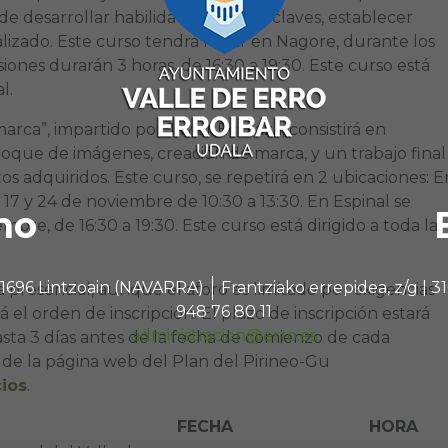
e desarrollar habilidades sociales claves, establecer
alizado. Este curso tendrá lugar en Nagore, durante los
siones durarán 3 horas, de 16:30 a 19:30. Este curso está
l.
rca”, impartido por Javier Eciolaza, consistirá en
toque de imágenes, creación de marca, y un trabajo final
os adquiridos. Este curso, se repetirá en 2 ubicaciones: E
 17 y 24 de noviembre de 10:30 a 13:30. En Espinal se
no
iembre, de 16:30 a 19:30. Este curso está dirigido a toda la
 31696 Lintzoain (NAVARRA)
Frantziako errepidea, z/g |
 presencial, aunque el aforo es limitado por exigencias
948 76 80 11
 el orden de inscripción. El plazo de inscripción estará
administracion@erro.es
sta 3 días antes de la fecha de comienzo de cada
s de la página web del Plan del Pirineo-Gu
ios
.
FECHA
HORA