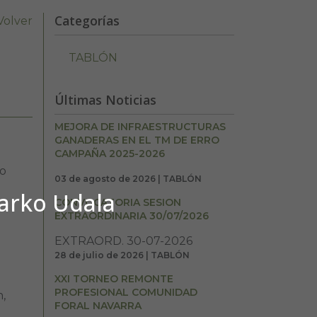
Categorías
Volver
TABLÓN
Últimas Noticias
MEJORA DE INFRAESTRUCTURAS
GANADERAS EN EL TM DE ERRO
CAMPAÑA 2025-2026
no
03 de agosto de 2026 | TABLÓN
barko Udala
CONVOCATORIA SESION
EXTRAORDINARIA 30/07/2026
EXTRAORD. 30-07-2026
28 de julio de 2026 | TABLÓN
XXI TORNEO REMONTE
PROFESIONAL COMUNIDAD
,
FORAL NAVARRA