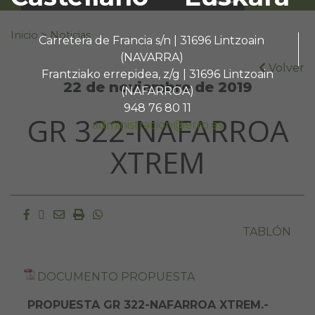
Buscar:
Inicio
>
Noticias
Carretera de Francia s/n | 31696 Lintzoain
(NAVARRA)
Volver
Frantziako errepidea, z/g | 31696 Lintzoain
22 de noviembre de 2019
(NAFARROA)
948 76 80 11
GR 322-NAFARROA
administracion@erro.es
XTREM
Facebook
Twitter
Email
Imprimir
Whatsapp
TABLÓN
DOCUMENTO PROPUESTA
PROPUESTA GR 322-NAFARROA XTREM.-