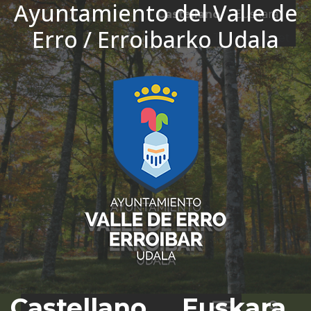
Ayuntamiento del Valle de
Ir al contenido
Castellano
Euskara
Erro / Erroibarko Udala
El tiempo - Tutiempo.net
Castellano
Euskara
Bus