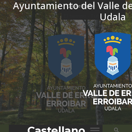
Ayuntamiento del Valle de
Ir al contenido
Castellano
Euskara
Udala
El tiempo - Tutiempo.net
Castellano
Bus