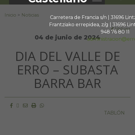
Buscar:
Inicio
>
Noticias
Carretera de Francia s/n | 31696 Li
Frantziako errepidea, z/g | 31696 L
Volver
948 76 80 11
04 de junio de 2024
administracion@err
DIA DEL VALLE DE
ERRO – SUBASTA
BARRA BAR
Facebook
Twitter
Email
Imprimir
Whatsapp
TABLÓN