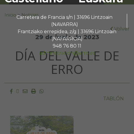
Buscar:
Inicio
>
Noticias
Carretera de Francia s/n | 31696 Lintzoain
(NAVARRA)
Volver
Frantziako errepidea, z/g | 31696 Lintzoain
29 de junio de 2023
(NAFARROA)
948 76 80 11
DÍA DEL VALLE DE
administracion@erro.es
ERRO
Facebook
Twitter
Email
Imprimir
Whatsapp
TABLÓN