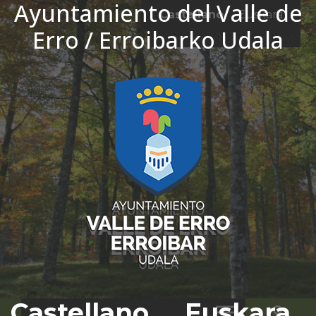
Ayuntamiento del Valle de
Ir al contenido
Castellano
Euskara
Erro / Erroibarko Udala
El tiempo - Tutiempo.net
Castellano
Euskara
Bus