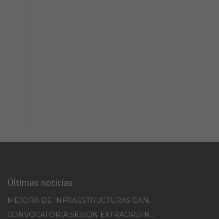
Últimas noticias
MEJORA DE INFRAESTRUCTURAS GANADERAS EN EL TM DE ERRO CAMPAÑA 2025-2026
CONVOCATORIA SESION EXTRAORDINARIA 30/07/2026