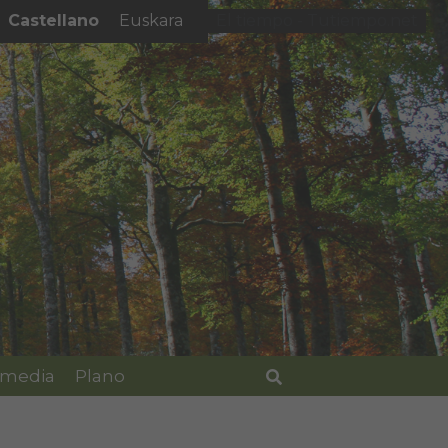
Castellano
Euskara
El tiempo - Tutiempo.net
imedia
Plano
Buscar