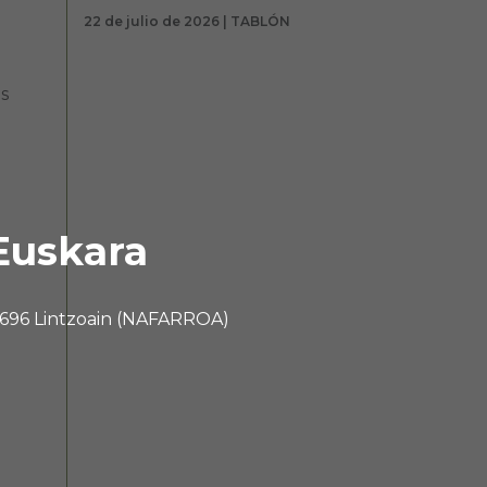
22 de julio de 2026 | TABLÓN
s
Euskara
 31696 Lintzoain (NAFARROA)
e