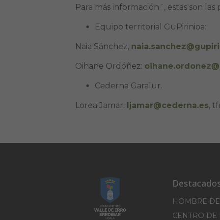
Para más información´, estas son las
Equipo territorial GuPirinioa:
Naia Sánchez,
naia.sanchez@gupiri
Oihane Ordóñez:
oihane.ordonez@g
Cederna Garalur.
Lorea Jamar:
ljamar@cederna.es
, t
Destacado
HOMBRE DE