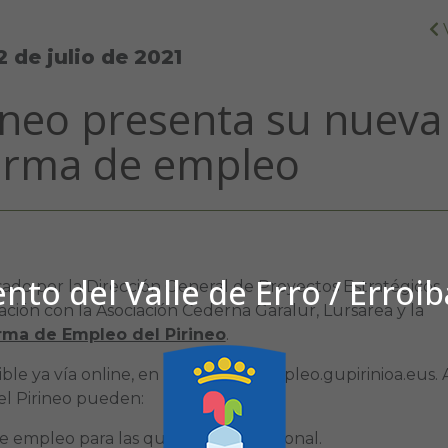
2 de julio de 2021
rineo presenta su nueva
orma de empleo
to del Valle de Erro / Erroi
lsado por la Dirección General de Proyectos Estratégicos
ción con la Asociación Cederna Garalur, Lursarea y la
rma de Empleo del Pirineo
.
le ya vía online, en la dirección empleo.gupirinioa.eus. 
el Pirineo pueden:
de empleo para las que soliciten personal.