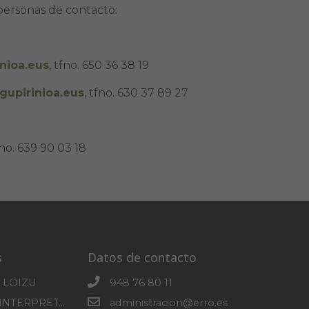
 personas de contacto:
nioa.eus
, tfno. 650 36 38 19
upirinioa.eus
, tfno. 630 37 89 27
fno. 639 90 03 18
s
Datos de contacto
 LOIZU
948 76 80 11
CENTRO DE INTERPRETACION DE SOROGAIN
administracion@erro.es