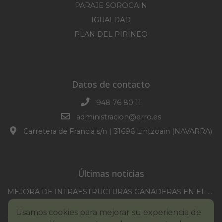
PARAJE SOROGAIN
IGUALDAD
PLAN DEL PIRINEO
Datos de contacto
948 76 80 11
administracion@erro.es
Carretera de Francia s/n | 31696 Lintzoain (NAVARRA)
Últimas noticias
MEJORA DE INFRAESTRUCTURAS GANADERAS EN EL TM DE ERRO CAMPAÑA 2025-2026
CONVOCATORIA SESION EXTRAORDINARIA 30/07/2026
Usamos cookies para mejorar su experiencia de
XXI TORNEO REMONTE PROFESIONAL COMUNIDAD FORAL NAVARRA