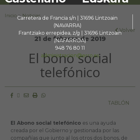
Buscar:
Inicio
>
Noticias
Carretera de Francia s/n | 31696 Lintzoain
(NAVARRA)
Volver
Frantziako errepidea, z/g | 31696 Lintzoain
21 de febrero de 2019
(NAFARROA)
948 76 80 11
El bono social
administracion@erro.es
telefónico
Facebook
Twitter
Email
Imprimir
Whatsapp
TABLÓN
El Abono social telefónico
es una ayuda
creada por el Gobierno y gestionada por las
compañías que junto al los otros dos bonos, de