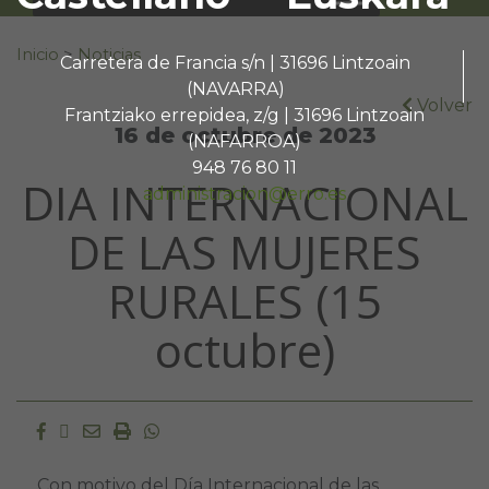
Buscar:
Inicio
>
Noticias
Carretera de Francia s/n | 31696 Lintzoain
(NAVARRA)
Volver
Frantziako errepidea, z/g | 31696 Lintzoain
16 de octubre de 2023
(NAFARROA)
948 76 80 11
DIA INTERNACIONAL
administracion@erro.es
DE LAS MUJERES
RURALES (15
octubre)
Facebook
Twitter
Email
Imprimir
Whatsapp
Con motivo del Día Internacional de las