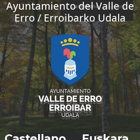
Ayuntamiento del Valle de
Ir al contenido
Castellano
Euskara
Erro / Erroibarko Udala
El tiempo - Tutiempo.net
Castellano
Euskara
Bus