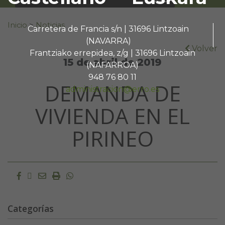
Buscar:
Inicio
>
Noticias
Carretera de Francia s/n | 31696 Lintzoain
(NAVARRA)
Volver
Frantziako errepidea, z/g | 31696 Lintzoain
15 de abril de 2019
(NAFARROA)
948 76 80 11
DEMANDA DE
administracion@erro.es
VIVIENDA EN EL
PIRINEO
Facebook
Twitter
Email
Imprimir
Whatsapp
Categorías