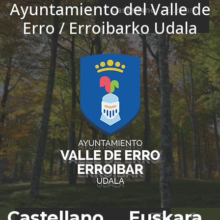
Ayuntamiento del Valle de
Ir al contenido
Castellano
Euskara
Erro / Erroibarko Udala
El tiempo - Tutiempo.net
Castellano
Euskara
Bus