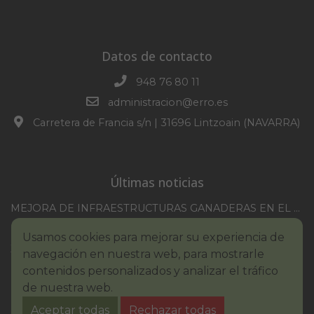
Datos de contacto
948 76 80 11
administracion@erro.es
Carretera de Francia s/n | 31696 Lintzoain (NAVARRA)
Últimas noticias
MEJORA DE INFRAESTRUCTURAS GANADERAS EN EL TM DE ERRO CAMPAÑA 2025-2026
CONVOCATORIA SESION EXTRAORDINARIA 30/07/2026
Usamos cookies para mejorar su experiencia de
XXI TORNEO REMONTE PROFESIONAL COMUNIDAD FORAL NAVARRA
navegación en nuestra web, para mostrarle
BASES III. CONCURSO PINTURA – ERROIBARKO EGUNA
contenidos personalizados y analizar el tráfico
de nuestra web.
BANDO – CONSUMO RESPONSABLE DEL AGUA
Aceptar todas
Rechazar todas
IMCV 2026