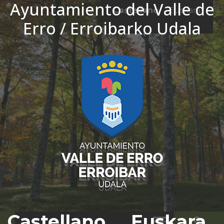
Ayuntamiento del Valle de
Ir al contenido
Castellano
Euskara
Erro / Erroibarko Udala
El tiempo - Tutiempo.net
Castellano
Euskara
Bus