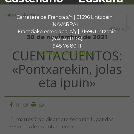
Buscar:
Inicio
>
Noticias
Carretera de Francia s/n | 31696 Lintzoain
(NAVARRA)
Volver
Frantziako errepidea, z/g | 31696 Lintzoain
30 de noviembre de 2021
(NAFARROA)
948 76 80 11
CUENTACUENTOS:
administracion@erro.es
«Pontxarekin, jolas
eta ipuin»
Facebook
Twitter
Email
Imprimir
Whatsapp
El martes 7 de dicembre tendrán lugar dos
sesiones de cuentacuentos: