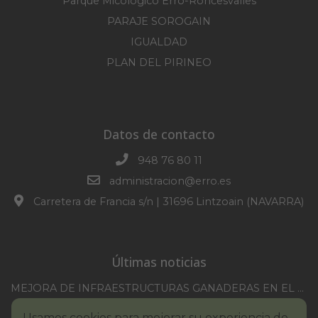
Parque Micológico Erro-Roncesvalles
PARAJE SOROGAIN
IGUALDAD
PLAN DEL PIRINEO
Datos de contacto
948 76 80 11
administracion@erro.es
Carretera de Francia s/n | 31696 Lintzoain (NAVARRA)
Últimas noticias
MEJORA DE INFRAESTRUCTURAS GANADERAS EN EL TM DE ERRO CAMPAÑA 2025-2026
CONVOCATORIA SESION EXTRAORDINARIA 30/07/2026
Usamos cookies para mejorar su experiencia de