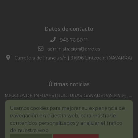
Datos de contacto
948 76 80 11
administracion@erro.es
Carretera de Francia s/n | 31696 Lintzoain (NAVARRA)
Últimas noticias
MEJORA DE INFRAESTRUCTURAS GANADERAS EN EL TM DE ERRO CAMPAÑA 2025-2026
CONVOCATORIA SESION EXTRAORDINARIA 30/07/2026
Usamos cookies para mejorar su experiencia de
XXI TORNEO REMONTE PROFESIONAL COMUNIDAD FORAL NAVARRA
navegación en nuestra web, para mostrarle
BASES III. CONCURSO PINTURA – ERROIBARKO EGUNA
contenidos personalizados y analizar el tráfico
de nuestra web.
BANDO – CONSUMO RESPONSABLE DEL AGUA