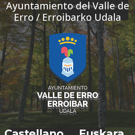
Ayuntamiento del Valle de
Ir al contenido
Castellano
Euskara
Erro / Erroibarko Udala
El tiempo - Tutiempo.net
Castellano
Euskara
Bus