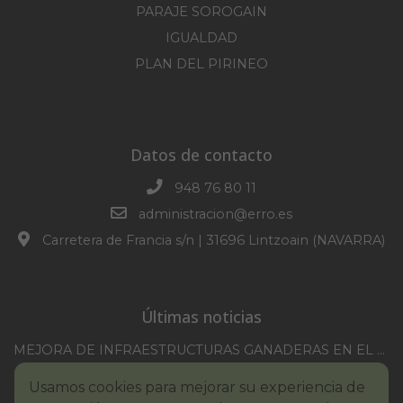
PARAJE SOROGAIN
IGUALDAD
PLAN DEL PIRINEO
Datos de contacto
948 76 80 11
administracion@erro.es
Carretera de Francia s/n | 31696 Lintzoain (NAVARRA)
Últimas noticias
MEJORA DE INFRAESTRUCTURAS GANADERAS EN EL TM DE ERRO CAMPAÑA 2025-2026
CONVOCATORIA SESION EXTRAORDINARIA 30/07/2026
Usamos cookies para mejorar su experiencia de
XXI TORNEO REMONTE PROFESIONAL COMUNIDAD FORAL NAVARRA