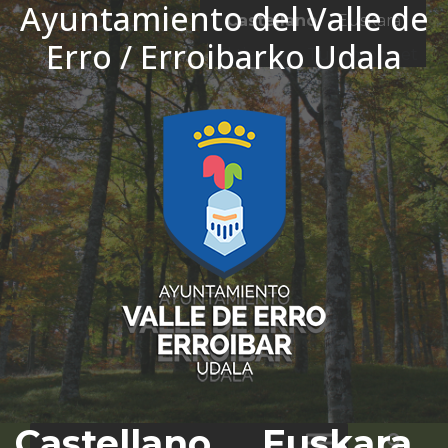
Ayuntamiento del Valle de
Ir al contenido
Castellano
Euskara
Erro / Erroibarko Udala
El tiempo - Tutiempo.net
Castellano
Euskara
Bus