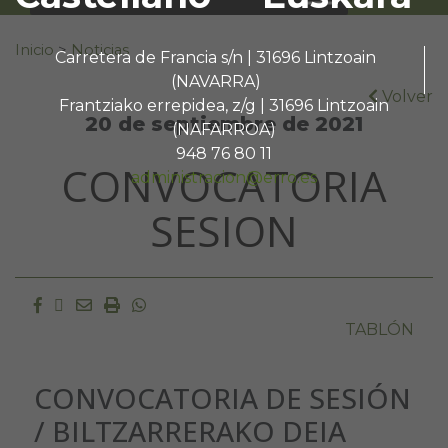
Buscar:
Inicio
>
Noticias
Carretera de Francia s/n | 31696 Lintzoain
(NAVARRA)
Volver
Frantziako errepidea, z/g | 31696 Lintzoain
20 de septiembre de 2021
(NAFARROA)
948 76 80 11
CONVOCATORIA
administracion@erro.es
SESION
Facebook
Twitter
Email
Imprimir
Whatsapp
TABLÓN
CONVOCATORIA DE SESIÓN
/ BILTZARRERAKO DEIA