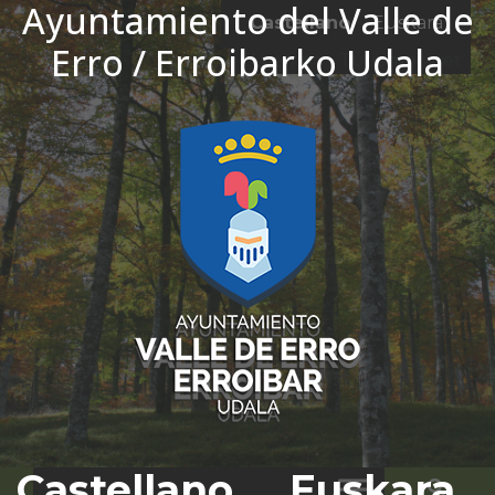
Ayuntamiento del Valle de
Ir al contenido
Castellano
Euskara
Erro / Erroibarko Udala
El tiempo - Tutiempo.net
Castellano
Euskara
Bus