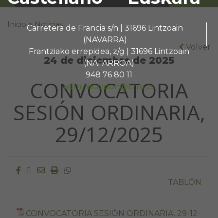
Buscar:
Inicio
>
Noticias
Carretera de Francia s/n | 31696 Lintzoain
(NAVARRA)
Volver
Frantziako errepidea, z/g | 31696 Lintzoain
24 de diciembre de 2025
(NAFARROA)
948 76 80 11
CONVOCATORIA
administracion@erro.es
SESIÓN ORDINARIA,
29/12/2025
Facebook
Twitter
Email
Imprimir
Whatsapp
TABLÓN
CONVOCATORIA SESIÓN ORDINARIA. 29-12-