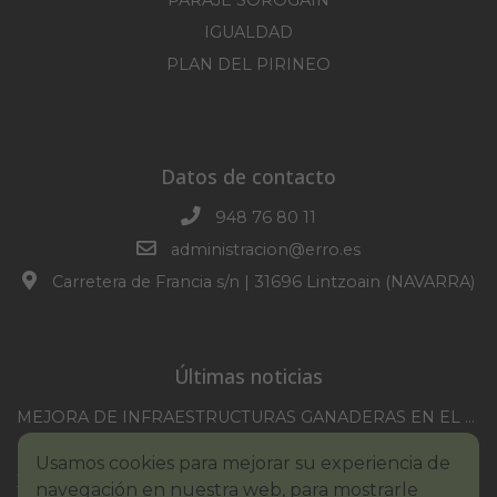
PARAJE SOROGAIN
IGUALDAD
PLAN DEL PIRINEO
Datos de contacto
948 76 80 11
administracion@erro.es
Carretera de Francia s/n | 31696 Lintzoain (NAVARRA)
Últimas noticias
MEJORA DE INFRAESTRUCTURAS GANADERAS EN EL TM DE ERRO CAMPAÑA 2025-2026
CONVOCATORIA SESION EXTRAORDINARIA 30/07/2026
Usamos cookies para mejorar su experiencia de
XXI TORNEO REMONTE PROFESIONAL COMUNIDAD FORAL NAVARRA
navegación en nuestra web, para mostrarle