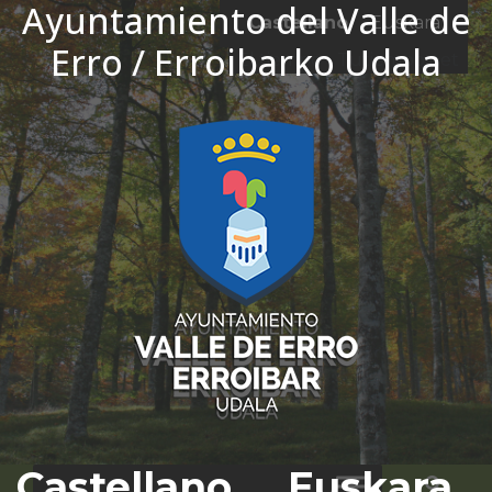
Ayuntamiento del Valle de
Ir al contenido
Castellano
Euskara
Erro / Erroibarko Udala
El tiempo - Tutiempo.net
Castellano
Euskara
Bus