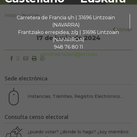
Buscar:
Inicio
>
Noticias
Carretera de Francia s/n | 31696 Lintzoain
(NAVARRA)
Volver
Frantziako errepidea, z/g | 31696 Lintzoain
17 de junio de 2024
(NAFARROA)
948 76 80 11
administracion@erro.es
Facebook
Twitter
Email
Imprimir
Whatsapp
Sede electrónica
Instancias, Trámites, Registro Electrónico…
Consulta censo electoral
¿puedo votar? ¿dónde lo hago? ¿soy miembro